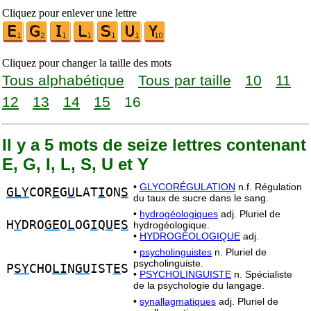
Cliquez pour enlever une lettre
Cliquez pour changer la taille des mots
Tous alphabétique
Tous par taille
10
11
12
13
14
15
16
Il y a 5 mots de seize lettres contenant
E, G, I, L, S, U et Y
•
GLYCORÉGULATION
n.f. Régulation
GLY
COR
E
G
U
LAT
I
ON
S
du taux de sucre dans le sang.
•
hydrogéologiques
adj. Pluriel de
H
Y
DRO
GE
O
L
OG
I
Q
U
E
S
hydrogéologique.
•
HYDROGÉOLOGIQUE
adj.
•
psycholinguistes
n. Pluriel de
psycholinguiste.
P
SY
CHO
LI
N
GU
IST
E
S
•
PSYCHOLINGUISTE
n. Spécialiste
de la psychologie du langage.
•
synallagmatiques
adj. Pluriel de