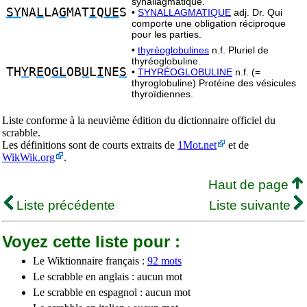
synallagmatique.
SY
NA
L
LA
G
MAT
I
Q
UE
S
•
SYNALLAGMATIQUE
adj. Dr. Qui
comporte une obligation réciproque
pour les parties.
•
thyréoglobulines
n.f. Pluriel de
thyréoglobuline.
TH
Y
R
E
O
GL
OB
U
L
I
NE
S
•
THYRÉOGLOBULINE
n.f. (=
thyroglobuline) Protéine des vésicules
thyroïdiennes.
Liste conforme à la neuvième édition du dictionnaire officiel du
scrabble.
Les définitions sont de courts extraits de
1Mot.net
et de
WikWik.org
.
Haut de page
Liste précédente
Liste suivante
Voyez cette liste pour :
Le Wiktionnaire français :
92 mots
Le scrabble en anglais : aucun mot
Le scrabble en espagnol : aucun mot