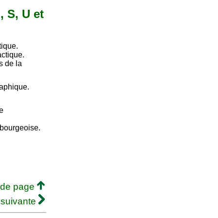
, S, U et
tique.
actique.
s de la
raphique.
e
mbourgeoise.
 de page
 suivante