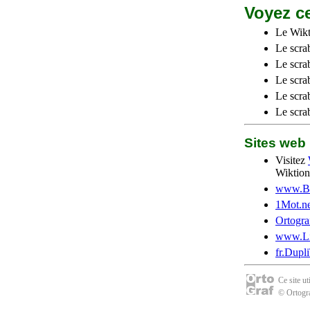
Voyez ce
Le Wikt
Le scra
Le scra
Le scrab
Le scra
Le scra
Sites we
Visitez
Wiktion
www.Be
1Mot.ne
Ortogra
www.Li
fr.Dupl
Ce site u
© Ortogra