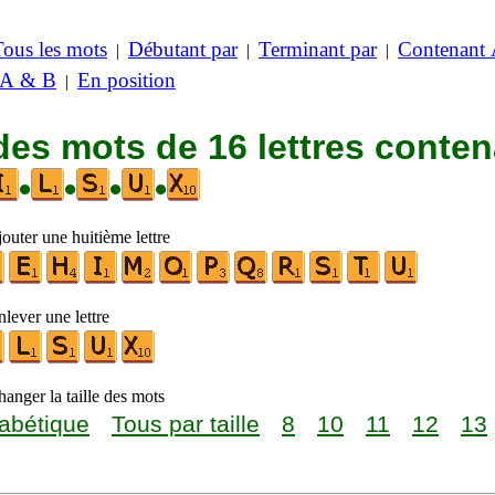
Tous les mots
Débutant par
Terminant par
Contenant
|
|
|
 A & B
En position
|
des mots de 16 lettres conte
•
•
•
•
outer une huitième lettre
lever une lettre
anger la taille des mots
abétique
Tous par taille
8
10
11
12
13