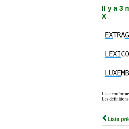
Il y a 3 
X
EX
TRA
G
LEXI
CO
LUXE
MB
Liste conforme 
Les définitions
Liste pr