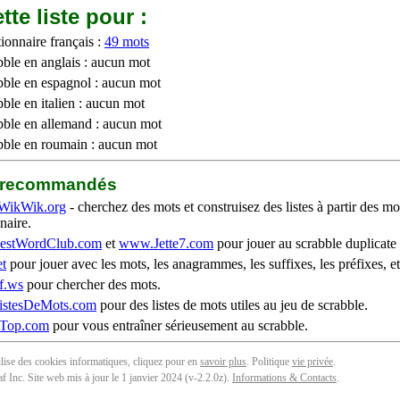
tte liste pour :
ionnaire français :
49 mots
bble en anglais : aucun mot
bble en espagnol : aucun mot
ble en italien : aucun mot
bble en allemand : aucun mot
bble en roumain : aucun mot
b recommandés
WikWik.org
- cherchez des mots et construisez des listes à partir des mo
naire.
stWordClub.com
et
www.Jette7.com
pour jouer au scrabble duplicate 
t
pour jouer avec les mots, les anagrammes, les suffixes, les préfixes, et
f.ws
pour chercher des mots.
stesDeMots.com
pour des listes de mots utiles au jeu de scrabble.
iTop.com
pour vous entraîner sérieusement au scrabble.
tilise des cookies informatiques, cliquez pour en
savoir plus
. Politique
vie privée
.
f Inc. Site web mis à jour le 1 janvier 2024 (v-2.2.0
z
).
Informations & Contacts
.