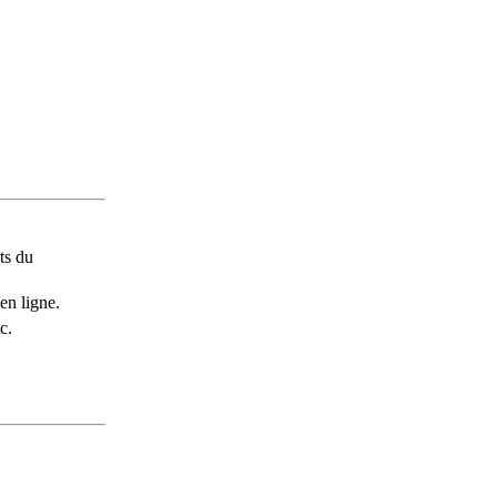
ts du
en ligne.
c.