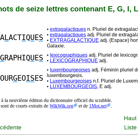
mots de seize lettres contenant E, G, I, L
•
extragalactiques
n. Pluriel de extragalac
•
extragalactiques
adj. Pluriel de extragal
A
L
ACT
I
Q
U
E
S
•
EXTRAGALACTIQUE
adj. (Espace) hor
Galaxie.
•
lexicographiques
adj. Pluriel de lexicog
G
RAPHIQ
U
E
S
•
LEXICOGRAPHIQUE
adj.
•
luxembourgeoises
adj. Féminin pluriel d
luxembourgeois.
OUR
G
EO
IS
ES
•
Luxembourgeoises
n.f. Pluriel de Luxe
•
LUXEMBOURGEOIS,
E adj.
à la neuvième édition du dictionnaire officiel du scrabble.
 sont de courts extraits de
WikWik.org
et de
1Mot.net
.
Haut
écédente
Liste