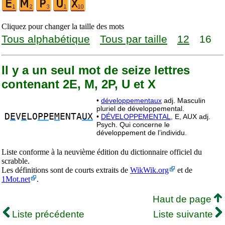
Cliquez pour changer la taille des mots
Tous alphabétique
Tous par taille
12
16
Il y a un seul mot de seize lettres
contenant 2E, M, 2P, U et X
•
développementaux
adj. Masculin
pluriel de développemental.
D
E
V
E
LO
PP
E
M
ENTA
UX
•
DÉVELOPPEMENTAL,
E, AUX adj.
Psych. Qui concerne le
développement de l’individu.
Liste conforme à la neuvième édition du dictionnaire officiel du
scrabble.
Les définitions sont de courts extraits de
WikWik.org
et de
1Mot.net
.
Haut de page
Liste précédente
Liste suivante