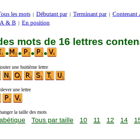
Tous les mots
Débutant par
Terminant par
Contenant
|
|
|
 A & B
En position
|
des mots de 16 lettres conte
•
•
•
•
outer une huitième lettre
lever une lettre
anger la taille des mots
abétique
Tous par taille
10
11
12
14
1