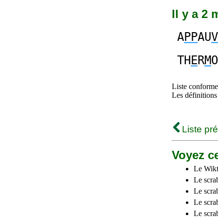
Il y a 2
A
PP
AU
V
TH
E
R
M
O
Liste conforme 
Les définitions
Liste pr
Voyez ce
Le Wikt
Le scra
Le scra
Le scrab
Le scra