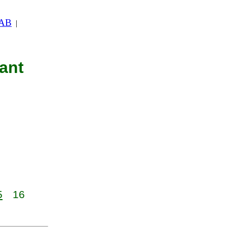
 AB
|
nant
5
16