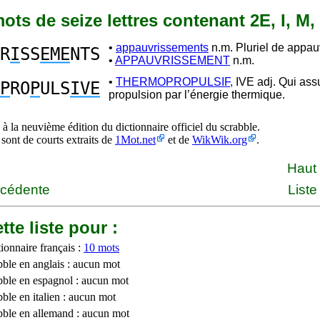
 mots de seize lettres contenant 2E, I, M,
•
appauvrissements
n.m. Pluriel de appau
R
I
SS
EME
NTS
•
APPAUVRISSEMENT
n.m.
•
THERMOPROPULSIF,
IVE adj. Qui ass
P
RO
P
ULS
IVE
propulsion par l’énergie thermique.
à la neuvième édition du dictionnaire officiel du scrabble.
 sont de courts extraits de
1Mot.net
et de
WikWik.org
.
Haut
écédente
Liste
tte liste pour :
ionnaire français :
10 mots
bble en anglais : aucun mot
bble en espagnol : aucun mot
ble en italien : aucun mot
bble en allemand : aucun mot