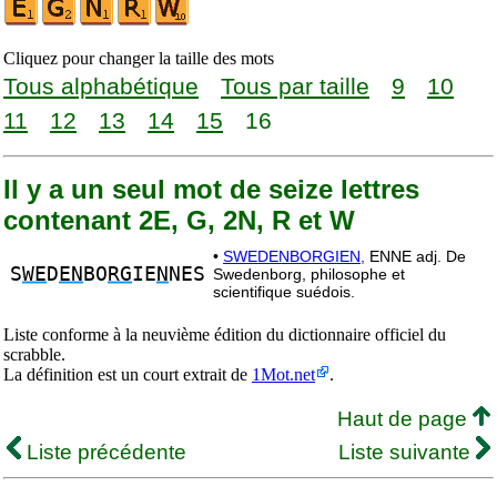
Cliquez pour changer la taille des mots
Tous alphabétique
Tous par taille
9
10
11
12
13
14
15
16
Il y a un seul mot de seize lettres
contenant 2E, G, 2N, R et W
•
SWEDENBORGIEN,
ENNE adj. De
S
WE
D
EN
BO
RG
IE
N
NES
Swedenborg, philosophe et
scientifique suédois.
Liste conforme à la neuvième édition du dictionnaire officiel du
scrabble.
La définition est un court extrait de
1Mot.net
.
Haut de page
Liste précédente
Liste suivante