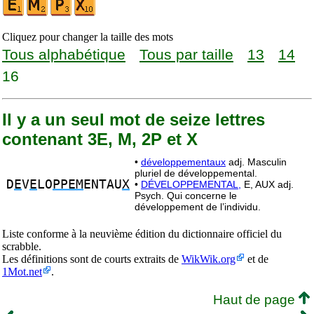
Cliquez pour changer la taille des mots
Tous alphabétique
Tous par taille
13
14
16
Il y a un seul mot de seize lettres
contenant 3E, M, 2P et X
•
développementaux
adj. Masculin
pluriel de développemental.
D
E
V
E
LO
PPEM
ENTAU
X
•
DÉVELOPPEMENTAL,
E, AUX adj.
Psych. Qui concerne le
développement de l’individu.
Liste conforme à la neuvième édition du dictionnaire officiel du
scrabble.
Les définitions sont de courts extraits de
WikWik.org
et de
1Mot.net
.
Haut de page