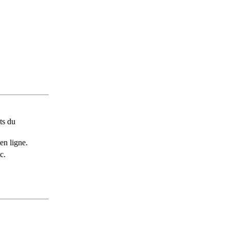
ts du
en ligne.
c.