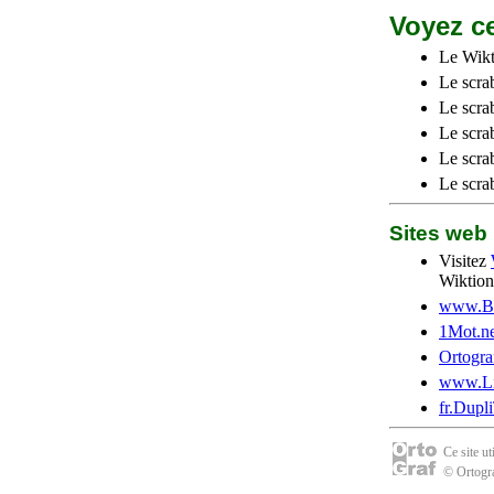
Voyez ce
Le Wikt
Le scra
Le scra
Le scrab
Le scra
Le scra
Sites we
Visitez
Wiktion
www.Be
1Mot.ne
Ortogra
www.Li
fr.Dupl
Ce site u
© Ortogra