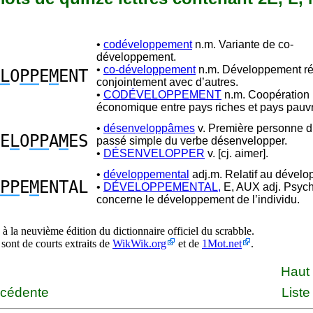
•
codéveloppement
n.m. Variante de co-
développement.
•
co-développement
n.m. Développement ré
L
O
PP
E
M
ENT
conjointement avec d’autres.
•
CODÉVELOPPEMENT
n.m. Coopération
économique entre pays riches et pays pauv
•
désenveloppâmes
v. Première personne du
E
L
O
PP
A
M
ES
passé simple du verbe désenvelopper.
•
DÉSENVELOPPER
v. [cj. aimer].
•
développemental
adj.m. Relatif au dével
PP
E
M
ENTAL
•
DÉVELOPPEMENTAL,
E, AUX adj. Psych
concerne le développement de l’individu.
à la neuvième édition du dictionnaire officiel du scrabble.
 sont de courts extraits de
WikWik.org
et de
1Mot.net
.
Haut
écédente
Liste