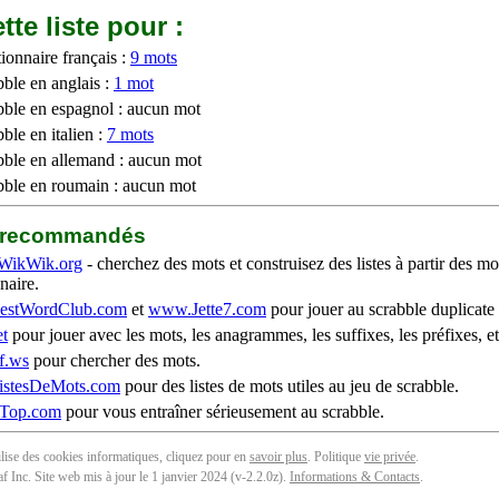
tte liste pour :
ionnaire français :
9 mots
bble en anglais :
1 mot
bble en espagnol : aucun mot
ble en italien :
7 mots
bble en allemand : aucun mot
bble en roumain : aucun mot
b recommandés
WikWik.org
- cherchez des mots et construisez des listes à partir des mo
naire.
stWordClub.com
et
www.Jette7.com
pour jouer au scrabble duplicate 
t
pour jouer avec les mots, les anagrammes, les suffixes, les préfixes, et
f.ws
pour chercher des mots.
stesDeMots.com
pour des listes de mots utiles au jeu de scrabble.
iTop.com
pour vous entraîner sérieusement au scrabble.
tilise des cookies informatiques, cliquez pour en
savoir plus
. Politique
vie privée
.
f Inc. Site web mis à jour le 1 janvier 2024 (v-2.2.0
z
).
Informations & Contacts
.