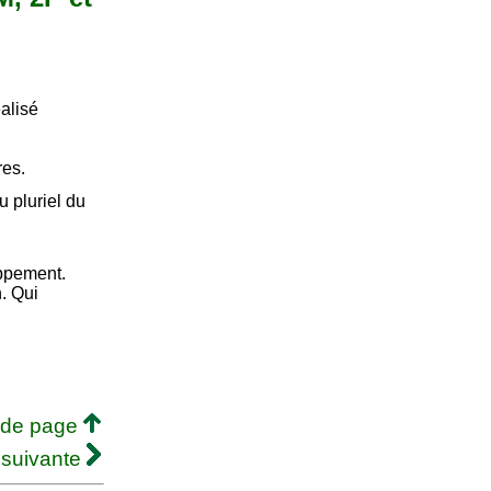
alisé
res.
 pluriel du
oppement.
. Qui
 de page
 suivante