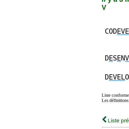
V
COD
EVE
D
E
S
E
N
V
D
EVEL
O
Liste conforme 
Les définitions
Liste pr