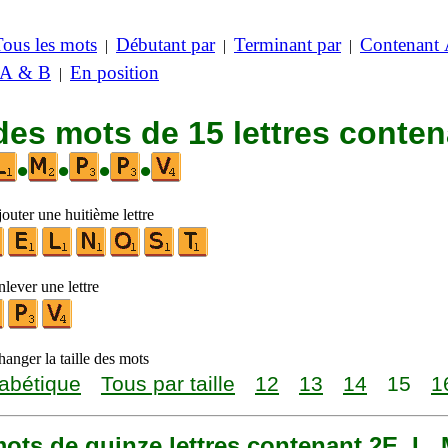
Tous les mots
Débutant par
Terminant par
Contenant
|
|
|
 A & B
En position
|
des mots de 15 lettres conte
•
•
•
•
outer une huitième lettre
lever une lettre
anger la taille des mots
abétique
Tous par taille
12
13
14
15
1
 mots de quinze lettres contenant 2E, L, 