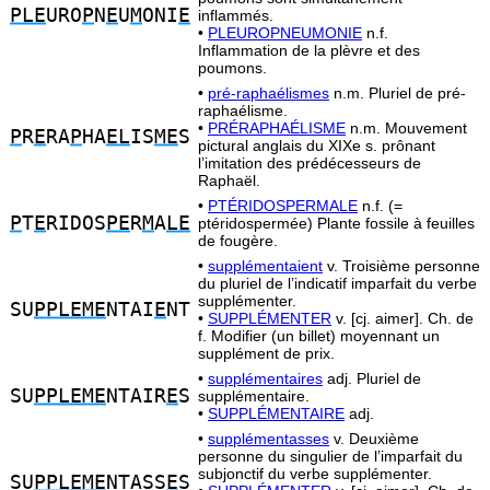
PLE
URO
P
N
E
U
M
ONI
E
inflammés.
•
PLEUROPNEUMONIE
n.f.
Inflammation de la plèvre et des
poumons.
•
pré-raphaélismes
n.m. Pluriel de pré-
raphaélisme.
•
PRÉRAPHAÉLISME
n.m. Mouvement
P
R
E
RA
P
HA
EL
IS
ME
S
pictural anglais du XIXe s. prônant
l’imitation des prédécesseurs de
Raphaël.
•
PTÉRIDOSPERMALE
n.f. (=
P
T
E
RIDOS
PE
R
M
A
LE
ptéridospermée) Plante fossile à feuilles
de fougère.
•
supplémentaient
v. Troisième personne
du pluriel de l’indicatif imparfait du verbe
supplémenter.
SU
PPLEME
NTAI
E
NT
•
SUPPLÉMENTER
v. [cj. aimer]. Ch. de
f. Modifier (un billet) moyennant un
supplément de prix.
•
supplémentaires
adj. Pluriel de
SU
PPLEME
NTAIR
E
S
supplémentaire.
•
SUPPLÉMENTAIRE
adj.
•
supplémentasses
v. Deuxième
personne du singulier de l’imparfait du
subjonctif du verbe supplémenter.
SU
PPLEME
NTASS
E
S