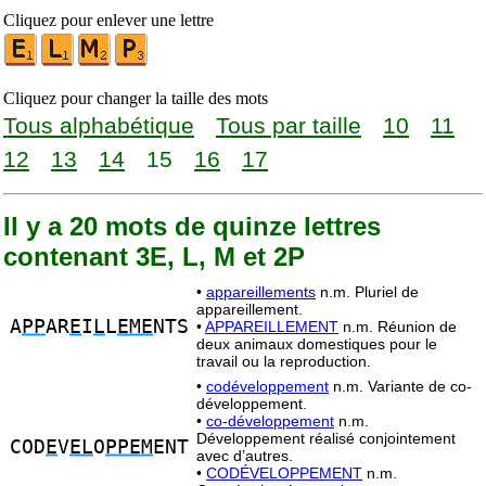
Cliquez pour enlever une lettre
Cliquez pour changer la taille des mots
Tous alphabétique
Tous par taille
10
11
12
13
14
15
16
17
Il y a 20 mots de quinze lettres
contenant 3E, L, M et 2P
•
appareillements
n.m. Pluriel de
appareillement.
A
PP
AR
E
I
L
L
EME
NTS
•
APPAREILLEMENT
n.m. Réunion de
deux animaux domestiques pour le
travail ou la reproduction.
•
codéveloppement
n.m. Variante de co-
développement.
•
co-développement
n.m.
Développement réalisé conjointement
COD
E
V
EL
O
PPEM
ENT
avec d’autres.
•
CODÉVELOPPEMENT
n.m.