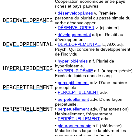
Coopération économique entre pays
riches et pays pauvres.
•
désenveloppâmes
v. Première
personne du pluriel du passé simple du
D
E
S
E
NV
EL
O
PP
A
M
ES
verbe désenvelopper.
•
DÉSENVELOPPER
v. [cj. aimer].
•
développemental
adj.m. Relatif au
développement.
D
E
V
EL
O
PPEM
ENTAL
•
DÉVELOPPEMENTAL,
E, AUX adj.
Psych. Qui concerne le développement
de l’individu.
•
hyperlipidémies
n.f. Pluriel de
hyperlipidémie.
HY
PE
R
L
I
P
ID
EM
I
E
S
•
HYPERLIPIDÉMIE
n.f. (= hyperlipémie)
Excès de lipides dans le sang.
•
perceptiblement
adv. D’une manière
PE
RC
EP
TIB
LEM
ENT
perceptible.
•
PERCEPTIBLEMENT
adv.
•
perpétuellement
adv. D’une façon
perpétuelle.
PE
R
PE
TU
EL
LE
M
ENT
•
perpétuellement
adv. (Par extension)
Habituellement, fréquemment.
•
PERPÉTUELLEMENT
adv.
•
pleuropneumonie
n.f. (Médecine)
Maladie dans laquelle la plèvre et les
poumons sont simultanément