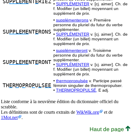
SU
PPLEME
NT
E
RIEZ
•
SUPPLÉMENTER
v. [cj. aimer]. Ch. de
f. Modifier (un billet) moyennant un
supplément de prix.
•
supplémenterons
v. Première
personne du pluriel du futur du verbe
supplémenter.
SU
PPLEME
NT
E
RONS
•
SUPPLÉMENTER
v. [cj. aimer]. Ch. de
f. Modifier (un billet) moyennant un
supplément de prix.
•
supplémenteront
v. Troisième
personne du pluriel du futur du verbe
supplémenter.
SU
PPLEME
NT
E
RONT
•
SUPPLÉMENTER
v. [cj. aimer]. Ch. de
f. Modifier (un billet) moyennant un
supplément de prix.
•
thermopropulsée
v. Participe passé
TH
E
R
M
O
P
RO
P
U
L
S
EE
féminin singulier de thermopropulser.
•
THERMOPROPULSÉ,
E adj.
Liste conforme à la neuvième édition du dictionnaire officiel du
scrabble.
Les définitions sont de courts extraits de
WikWik.org
et de
1Mot.net
.
Haut de page