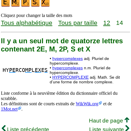
Cliquez pour changer la taille des mots
Tous alphabétique
Tous par taille
12
14
Il y a un seul mot de quatorze lettres
contenant 2E, M, 2P, S et X
•
hypercomplexes
adj. Pluriel de
hypercomplexe.
•
hypercomplexes
n.m. Pluriel de
HY
PE
RCO
MP
L
EX
E
S
hypercomplexe.
•
HYPERCOMPLEXE
adj. Math. Se dit
d’une forme de nombre complexe.
Liste conforme à la neuvième édition du dictionnaire officiel du
scrabble.
Les définitions sont de courts extraits de
WikWik.org
et de
1Mot.net
.
Haut de page
Liste précédente
Liste suivante