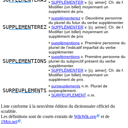
SU
PPLEMEN
TERAS
•
SUPPLÉMENTER
v. [cj. aimer]. Ch. de f.
Modifier (un billet) moyennant un
supplément de prix.
•
supplémenterez
v. Deuxième personne
du pluriel du futur du verbe supplémenter.
SU
PPLEMEN
TEREZ
•
SUPPLÉMENTER
v. [cj. aimer]. Ch. de f.
Modifier (un billet) moyennant un
supplément de prix.
•
supplémentions
v. Première personne du
pluriel de l’indicatif imparfait du verbe
supplémenter.
•
supplémentions
v. Première personne du
SU
PPLEMEN
TIONS
pluriel du subjonctif présent du verbe
supplémenter.
•
SUPPLÉMENTER
v. [cj. aimer]. Ch. de f.
Modifier (un billet) moyennant un
supplément de prix.
•
surpeuplements
n.m. Pluriel de
SUR
PE
U
PLEM
E
N
TS
surpeuplement.
•
SURPEUPLEMENT
n.m.
Liste conforme à la neuvième édition du dictionnaire officiel du
scrabble.
Les définitions sont de courts extraits de
WikWik.org
et de
1Mot.net
.