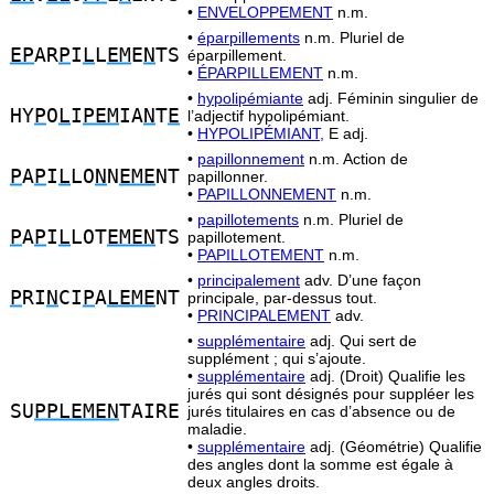
•
ENVELOPPEMENT
n.m.
•
éparpillements
n.m. Pluriel de
EP
AR
P
I
L
L
EM
E
N
TS
éparpillement.
•
ÉPARPILLEMENT
n.m.
•
hypolipémiante
adj. Féminin singulier de
HY
P
O
L
I
PEM
IA
N
T
E
l’adjectif hypolipémiant.
•
HYPOLIPÉMIANT,
E adj.
•
papillonnement
n.m. Action de
P
A
P
I
L
LO
N
N
EME
NT
papillonner.
•
PAPILLONNEMENT
n.m.
•
papillotements
n.m. Pluriel de
P
A
P
I
L
LOT
EMEN
TS
papillotement.
•
PAPILLOTEMENT
n.m.
•
principalement
adv. D’une façon
P
RI
N
CI
P
A
LEME
NT
principale, par-dessus tout.
•
PRINCIPALEMENT
adv.
•
supplémentaire
adj. Qui sert de
supplément ; qui s’ajoute.
•
supplémentaire
adj. (Droit) Qualifie les
jurés qui sont désignés pour suppléer les
SU
PPLEMEN
TAIRE
jurés titulaires en cas d’absence ou de
maladie.
•
supplémentaire
adj. (Géométrie) Qualifie
des angles dont la somme est égale à
deux angles droits.