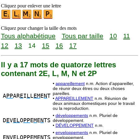
Cliquez pour enlever une lettre
Cliquez pour changer la taille des mots
Tous alphabétique
Tous par taille
10
11
12
13
14
15
16
17
Il y a 17 mots de quatorze lettres
contenant 2E, L, M, N et 2P
•
appareillement
n.m. Action d’appareiller,
de réunir deux êtres ou deux choses
pareilles.
A
PP
AR
E
I
L
L
EM
E
N
T
•
APPAREILLEMENT
n.m. Réunion de
deux animaux domestiques pour le travail
ou la reproduction.
•
développements
n.m. Pluriel de
D
E
V
EL
O
PP
E
M
E
N
TS
développement.
•
DÉVELOPPEMENT
n.m.
•
enveloppements
n.m. Pluriel de
EN
V
EL
O
PP
E
M
ENTS
enveloppement.