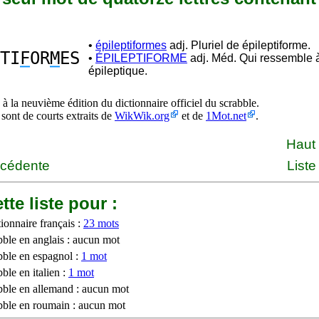
•
épileptiformes
adj. Pluriel de épileptiforme.
TI
F
OR
M
ES
•
ÉPILEPTIFORME
adj. Méd. Qui ressemble à
épileptique.
à la neuvième édition du dictionnaire officiel du scrabble.
 sont de courts extraits de
WikWik.org
et de
1Mot.net
.
Haut
écédente
Liste
tte liste pour :
ionnaire français :
23 mots
bble en anglais : aucun mot
bble en espagnol :
1 mot
ble en italien :
1 mot
bble en allemand : aucun mot
bble en roumain : aucun mot