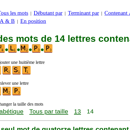
Tous les mots
Débutant par
Terminant par
Contenant
|
|
|
 A & B
En position
|
des mots de 14 lettres conte
•
•
•
•
outer une huitième lettre
lever une lettre
anger la taille des mots
abétique
Tous par taille
13
14
n seul mot de quatorze lettres contenant 