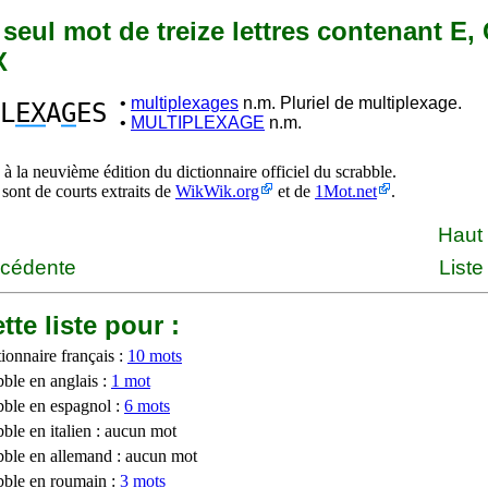
n seul mot de treize lettres contenant E, G
X
•
multiplexages
n.m. Pluriel de multiplexage.
L
EX
A
G
ES
•
MULTIPLEXAGE
n.m.
à la neuvième édition du dictionnaire officiel du scrabble.
 sont de courts extraits de
WikWik.org
et de
1Mot.net
.
Haut
écédente
Liste
tte liste pour :
ionnaire français :
10 mots
bble en anglais :
1 mot
bble en espagnol :
6 mots
ble en italien : aucun mot
bble en allemand : aucun mot
bble en roumain :
3 mots