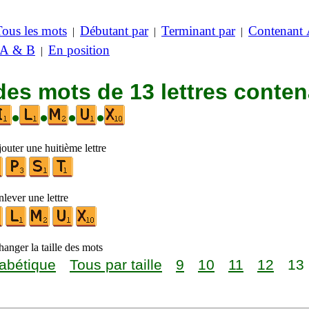
Tous les mots
Débutant par
Terminant par
Contenant
|
|
|
 A & B
En position
|
des mots de 13 lettres conte
•
•
•
•
outer une huitième lettre
lever une lettre
anger la taille des mots
abétique
Tous par taille
9
10
11
12
13