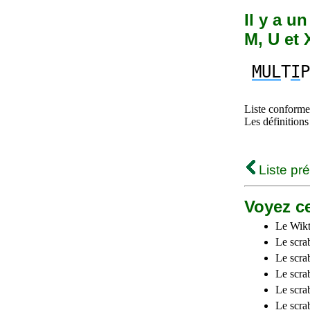
Il y a u
M, U et 
MUL
T
I
P
Liste conforme 
Les définitions
Liste pr
Voyez ce
Le Wikt
Le scra
Le scra
Le scrab
Le scra
Le scra