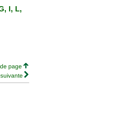
, I, L,
 de page
 suivante