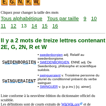
Cliquez pour changer la taille des mots
Tous alphabétique
Tous par taille
9
10
11
12
13
14
15
16
Il y a 2 mots de treize lettres contenant
2E, G, 2N, R et W
•
swedenborgien
adj. Relatif au
swedenborgisme.
S
WE
D
EN
BO
RG
IE
N
•
SWEDENBORGIEN,
ENNE adj. De
Swedenborg, philosophe et scientifique
suédois.
•
swingueraient
v. Troisième personne du
pluriel du conditionnel présent du verbe
S
W
I
NG
U
ER
AI
EN
T
swinguer.
•
SWINGUER
v. (p.p.inv.) [cj. aimer].
Liste conforme à la neuvième édition du dictionnaire officiel du
scrabble.
Les définitions sont de courts extraits de
WikWik.org
et de