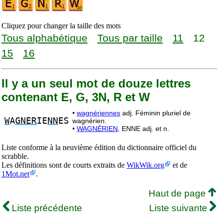
Cliquez pour changer la taille des mots
Tous alphabétique
Tous par taille
11
12
15
16
Il y a un seul mot de douze lettres
contenant E, G, 3N, R et W
•
wagnériennes
adj. Féminin pluriel de
W
A
GNER
IE
NN
ES
wagnérien.
•
WAGNÉRIEN,
ENNE adj. et n.
Liste conforme à la neuvième édition du dictionnaire officiel du
scrabble.
Les définitions sont de courts extraits de
WikWik.org
et de
1Mot.net
.
Haut de page
Liste précédente
Liste suivante