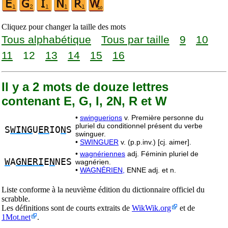
Cliquez pour changer la taille des mots
Tous alphabétique
Tous par taille
9
10
11
12
13
14
15
16
Il y a 2 mots de douze lettres
contenant E, G, I, 2N, R et W
•
swinguerions
v. Première personne du
pluriel du conditionnel présent du verbe
S
WING
U
ER
IO
N
S
swinguer.
•
SWINGUER
v. (p.p.inv.) [cj. aimer].
•
wagnériennes
adj. Féminin pluriel de
W
A
GNERI
E
N
NES
wagnérien.
•
WAGNÉRIEN,
ENNE adj. et n.
Liste conforme à la neuvième édition du dictionnaire officiel du
scrabble.
Les définitions sont de courts extraits de
WikWik.org
et de
1Mot.net
.