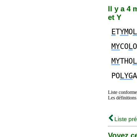
Il y a 4
et Y
E
T
YM
O
L
MY
CO
L
O
MY
THO
L
PO
LYG
A
Liste conforme 
Les définitions
Liste pr
Voyez ce