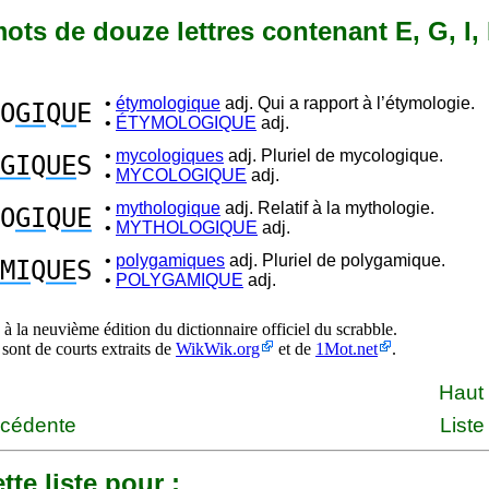
 mots de douze lettres contenant E, G, I,
•
étymologique
adj. Qui a rapport à l’étymologie.
O
GI
Q
U
E
•
ÉTYMOLOGIQUE
adj.
•
mycologiques
adj. Pluriel de mycologique.
GI
Q
UE
S
•
MYCOLOGIQUE
adj.
•
mythologique
adj. Relatif à la mythologie.
O
GI
Q
UE
•
MYTHOLOGIQUE
adj.
•
polygamiques
adj. Pluriel de polygamique.
MI
Q
UE
S
•
POLYGAMIQUE
adj.
à la neuvième édition du dictionnaire officiel du scrabble.
 sont de courts extraits de
WikWik.org
et de
1Mot.net
.
Haut
écédente
Liste
tte liste pour :