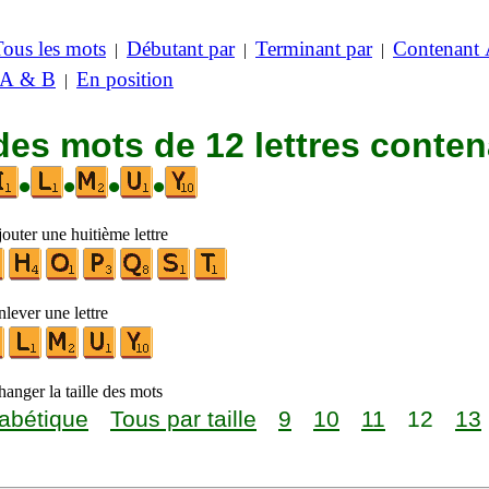
Tous les mots
Débutant par
Terminant par
Contenant
|
|
|
 A & B
En position
|
des mots de 12 lettres conte
•
•
•
•
outer une huitième lettre
lever une lettre
anger la taille des mots
abétique
Tous par taille
9
10
11
12
13