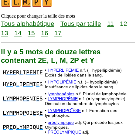
Cliquez pour changer la taille des mots
Tous alphabétique
Tous par taille
11
12
13
14
15
16
17
Il y a 5 mots de douze lettres
contenant 2E, L, M, 2P et Y
•
HYPERLIPÉMIE
n.f. (= hyperlipidémie)
H
YPE
R
L
I
PEM
IE
Excès de lipides dans le sang.
•
HYPOLIPÉMIE
n.f. (= hypolipidémie)
H
YP
O
L
I
PEM
I
E
S
Insuffisance de lipides dans le sang.
•
lymphopénies
n.f. Pluriel de lymphopénie.
LYMP
HO
PE
NI
E
S
•
LYMPHOPÉNIE
n.f. (= lymphocytopénie)
Diminution du nombre de lymphocytes.
•
LYMPHOPOÏÈSE
n.f. Formation des
LYMP
HO
P
OI
E
S
E
lymphocytes.
•
préolympique
adj. Qui précède les jeux
P
R
E
O
LYMP
IQU
E
Olympiques.
•
PRÉOLYMPIQUE
adj.