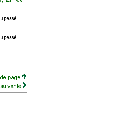
du passé
du passé
 de page
 suivante