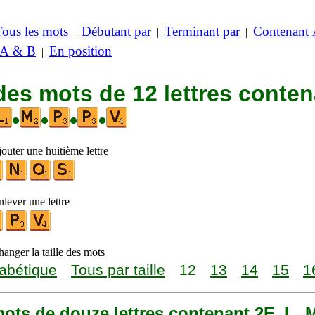
Tous les mots
Débutant par
Terminant par
Contenant
|
|
|
 A & B
En position
|
des mots de 12 lettres conte
•
•
•
•
outer une huitième lettre
lever une lettre
anger la taille des mots
abétique
Tous par taille
12
13
14
15
1
 mots de douze lettres contenant 2E, L, M