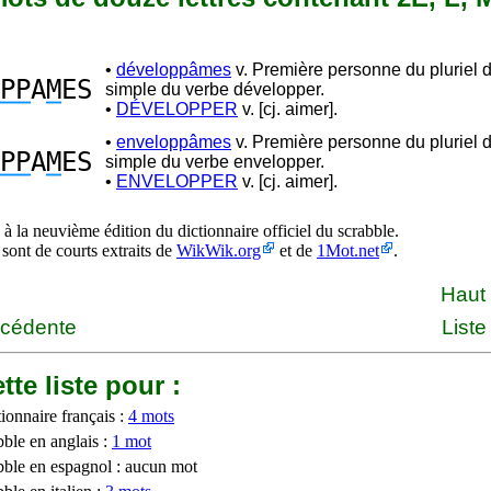
•
développâmes
v. Première personne du pluriel 
PP
A
M
ES
simple du verbe développer.
•
DÉVELOPPER
v. [cj. aimer].
•
enveloppâmes
v. Première personne du pluriel 
PP
A
M
ES
simple du verbe envelopper.
•
ENVELOPPER
v. [cj. aimer].
à la neuvième édition du dictionnaire officiel du scrabble.
 sont de courts extraits de
WikWik.org
et de
1Mot.net
.
Haut
écédente
Liste
tte liste pour :
ionnaire français :
4 mots
bble en anglais :
1 mot
bble en espagnol : aucun mot