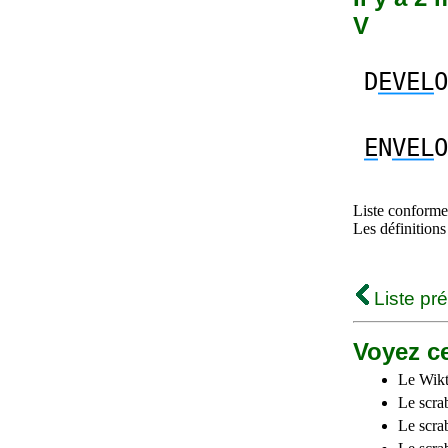
V
D
EVEL
O
E
N
VEL
O
Liste conforme 
Les définitions
Liste pr
Voyez ce
Le Wikt
Le scra
Le scra