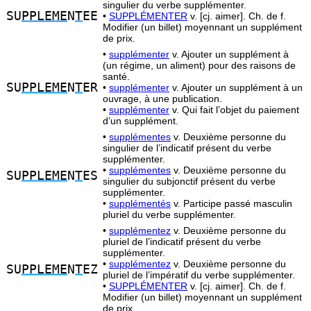
singulier du verbe supplémenter.
SU
PPLEME
N
T
EE
•
SUPPLÉMENTER
v. [cj. aimer]. Ch. de f.
Modifier (un billet) moyennant un supplément
de prix.
•
supplémenter
v. Ajouter un supplément à
(un régime, un aliment) pour des raisons de
santé.
SU
PPLEME
N
T
ER
•
supplémenter
v. Ajouter un supplément à un
ouvrage, à une publication.
•
supplémenter
v. Qui fait l’objet du paiement
d’un supplément.
•
supplémentes
v. Deuxième personne du
singulier de l’indicatif présent du verbe
supplémenter.
•
supplémentes
v. Deuxième personne du
SU
PPLEME
N
T
ES
singulier du subjonctif présent du verbe
supplémenter.
•
supplémentés
v. Participe passé masculin
pluriel du verbe supplémenter.
•
supplémentez
v. Deuxième personne du
pluriel de l’indicatif présent du verbe
supplémenter.
•
supplémentez
v. Deuxième personne du
SU
PPLEME
N
T
EZ
pluriel de l’impératif du verbe supplémenter.
•
SUPPLÉMENTER
v. [cj. aimer]. Ch. de f.
Modifier (un billet) moyennant un supplément
de prix.