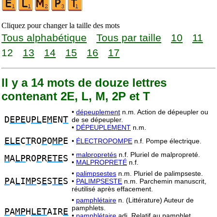
Cliquez pour changer la taille des mots
Tous alphabétique
Tous par taille
10
11
12
13
14
15
16
17
Il y a 14 mots de douze lettres
contenant 2E, L, M, 2P et T
•
dépeuplement
n.m. Action de dépeupler ou
D
EPE
U
PL
E
M
EN
T
de se dépeupler.
•
DÉPEUPLEMENT
n.m.
ELE
C
T
RO
P
O
MP
E
•
ÉLECTROPOMPE
n.f. Pompe électrique.
•
malpropretés
n.f. Pluriel de malpropreté.
M
A
LP
RO
P
R
ETE
S
•
MALPROPRETÉ
n.f.
•
palimpsestes
n.m. Pluriel de palimpseste.
P
A
L
I
MP
S
E
S
TE
S
•
PALIMPSESTE
n.m. Parchemin manuscrit,
réutilisé après effacement.
•
pamphlétaire
n. (Littérature) Auteur de
pamphlets.
P
A
MP
H
LET
AIR
E
•
pamphlétaire
adj. Relatif au pamphlet.