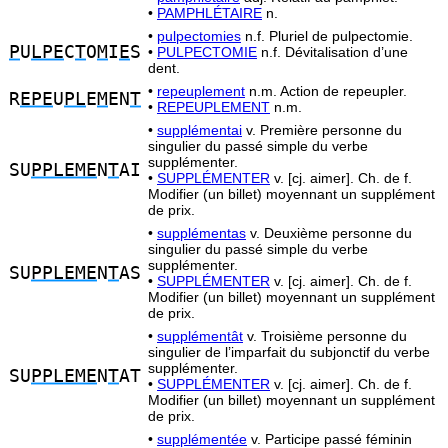
•
PAMPHLÉTAIRE
n.
•
pulpectomies
n.f. Pluriel de pulpectomie.
P
U
LPE
C
T
O
M
I
E
S
•
PULPECTOMIE
n.f. Dévitalisation d’une
dent.
•
repeuplement
n.m. Action de repeupler.
R
EPE
U
PL
E
M
EN
T
•
REPEUPLEMENT
n.m.
•
supplémentai
v. Première personne du
singulier du passé simple du verbe
supplémenter.
SU
PPLEME
N
T
AI
•
SUPPLÉMENTER
v. [cj. aimer]. Ch. de f.
Modifier (un billet) moyennant un supplément
de prix.
•
supplémentas
v. Deuxième personne du
singulier du passé simple du verbe
supplémenter.
SU
PPLEME
N
T
AS
•
SUPPLÉMENTER
v. [cj. aimer]. Ch. de f.
Modifier (un billet) moyennant un supplément
de prix.
•
supplémentât
v. Troisième personne du
singulier de l’imparfait du subjonctif du verbe
supplémenter.
SU
PPLEME
N
T
AT
•
SUPPLÉMENTER
v. [cj. aimer]. Ch. de f.
Modifier (un billet) moyennant un supplément
de prix.
•
supplémentée
v. Participe passé féminin