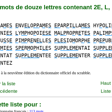
1 mots de douze lettres contenant 2E, L,
P
A
M
E
S
E
NV
EL
O
PP
A
M
E
S
EP
AR
P
I
L
LA
MES
HY
P
O
L
I
E
NI
ES
L
Y
MP
HO
P
OI
ESE
M
A
LP
RO
P
R
E
T
ES
P
A
L
I
MP
OU
S
S
E
P
I
MP
R
E
N
EL
LE
S
PLES
IO
M
OR
P
H
E
P
R
EP
UB
O
M
I
ES
SPE
R
M
O
P
HI
LE
S
S
U
PPLEME
NTAI
S
U
PPLE
E
NTAT
S
U
PPLEME
NTEE
S
U
PPLEME
NTER
S
U
PPLE
E
NTEZ
à la neuvième édition du dictionnaire officiel du scrabble.
Haut
la liste
écédente
Liste
tte liste pour :
ionnaire français :
113 mots