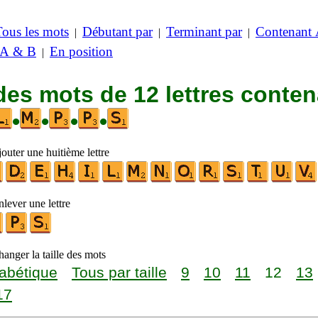
Tous les mots
Débutant par
Terminant par
Contenant
|
|
|
 A & B
En position
|
des mots de 12 lettres conte
•
•
•
•
outer une huitième lettre
lever une lettre
anger la taille des mots
abétique
Tous par taille
9
10
11
12
13
17