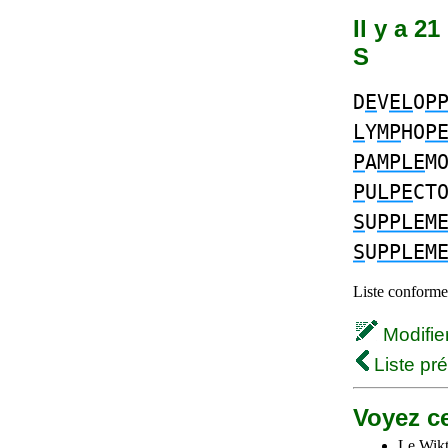
Il y a 2
S
D
E
V
EL
O
P
L
Y
MP
HO
P
P
A
MPLE
M
P
U
LPE
CT
S
U
PPLEM
S
U
PPLEM
Liste conforme 
Modifier 
Liste pr
Voyez ce
Le Wikt