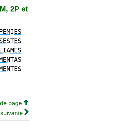
 M, 2P et
PEM
I
ES
SE
ST
E
S
L
IA
MES
ME
NTAS
ME
NTES
 de page
 suivante