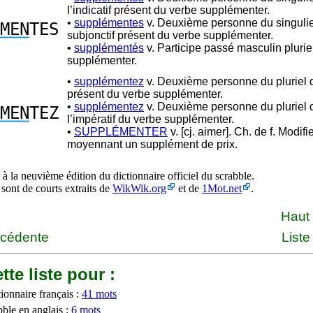
l’indicatif présent du verbe supplémenter.
•
supplémentes
v. Deuxième personne du singulie
MEN
TES
subjonctif présent du verbe supplémenter.
•
supplémentés
v. Participe passé masculin plurie
supplémenter.
•
supplémentez
v. Deuxième personne du pluriel de
présent du verbe supplémenter.
•
supplémentez
v. Deuxième personne du pluriel 
MEN
TEZ
l’impératif du verbe supplémenter.
•
SUPPLÉMENTER
v. [cj. aimer]. Ch. de f. Modifie
moyennant un supplément de prix.
à la neuvième édition du dictionnaire officiel du scrabble.
 sont de courts extraits de
WikWik.org
et de
1Mot.net
.
Haut
écédente
Liste
tte liste pour :
ionnaire français :
41 mots
bble en anglais :
6 mots