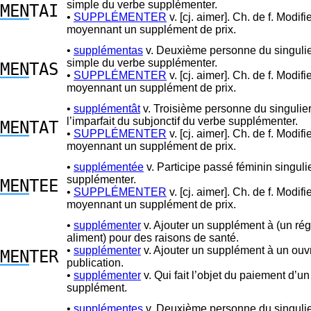
simple du verbe supplémenter.
MEN
TAI
•
SUPPLÉMENTER
v. [cj. aimer]. Ch. de f. Modifie
moyennant un supplément de prix.
•
supplémentas
v. Deuxième personne du singuli
simple du verbe supplémenter.
MEN
TAS
•
SUPPLÉMENTER
v. [cj. aimer]. Ch. de f. Modifie
moyennant un supplément de prix.
•
supplémentât
v. Troisième personne du singulie
l’imparfait du subjonctif du verbe supplémenter.
MEN
TAT
•
SUPPLÉMENTER
v. [cj. aimer]. Ch. de f. Modifie
moyennant un supplément de prix.
•
supplémentée
v. Participe passé féminin singuli
supplémenter.
MEN
TEE
•
SUPPLÉMENTER
v. [cj. aimer]. Ch. de f. Modifie
moyennant un supplément de prix.
•
supplémenter
v. Ajouter un supplément à (un ré
aliment) pour des raisons de santé.
•
supplémenter
v. Ajouter un supplément à un ouv
MEN
TER
publication.
•
supplémenter
v. Qui fait l’objet du paiement d’un
supplément.
•
supplémentes
v. Deuxième personne du singulie