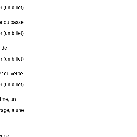
r (un billet)
er du passé
r (un billet)
r de
r (un billet)
er du verbe
r (un billet)
gime, un
rage, à une
r de