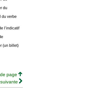
r du
l du verbe
 l’indicatif
de
r (un billet)
 de page
 suivante