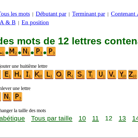
Tous les mots
Débutant par
Terminant par
Contenant
|
|
|
 A & B
En position
|
des mots de 12 lettres conte
•
•
•
•
outer une huitième lettre
lever une lettre
anger la taille des mots
abétique
Tous par taille
10
11
12
13
1