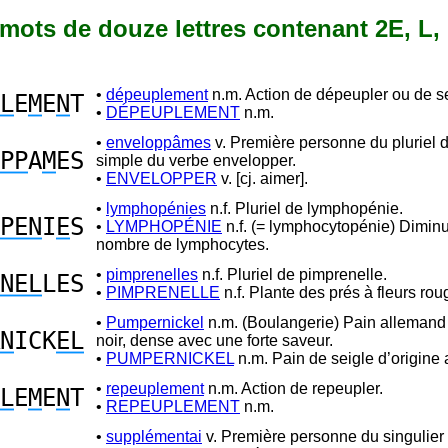
3 mots de douze lettres contenant 2E, L,
•
dépeuplement
n.m. Action de dépeupler ou de s
L
E
M
E
N
T
•
DÉPEUPLEMENT
n.m.
•
enveloppâmes
v. Première personne du pluriel 
PP
A
M
ES
simple du verbe envelopper.
•
ENVELOPPER
v. [cj. aimer].
•
lymphopénies
n.f. Pluriel de lymphopénie.
PEN
I
E
S
•
LYMPHOPÉNIE
n.f. (= lymphocytopénie) Diminu
nombre de lymphocytes.
•
pimprenelles
n.f. Pluriel de pimprenelle.
NEL
LES
•
PIMPRENELLE
n.f. Plante des prés à fleurs rou
•
Pumpernickel
n.m. (Boulangerie) Pain allemand 
N
ICK
EL
noir, dense avec une forte saveur.
•
PUMPERNICKEL
n.m. Pain de seigle d’origine
•
repeuplement
n.m. Action de repeupler.
L
E
M
E
N
T
•
REPEUPLEMENT
n.m.
•
supplémentai
v. Première personne du singulier