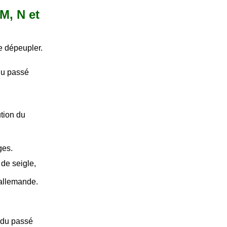
 M, N et
e dépeupler.
du passé
tion du
ges.
de seigle,
 allemande.
 du passé