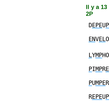
Il y a 1
2P
D
EPE
U
P
EN
V
EL
O
L
Y
MP
HO
P
I
MP
R
E
P
U
MPE
R
R
EPE
U
P