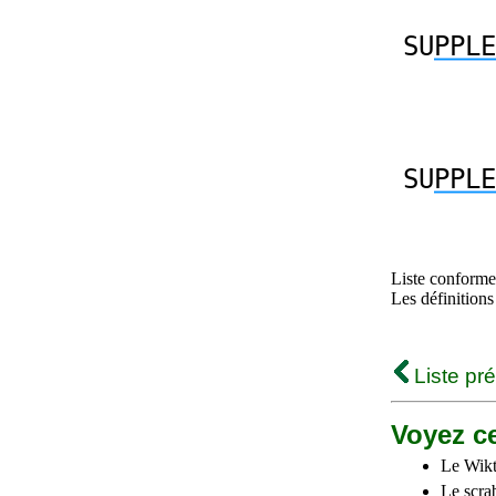
SU
PPLE
SU
PPLE
Liste conforme 
Les définitions
Liste pr
Voyez ce
Le Wikt
Le scra