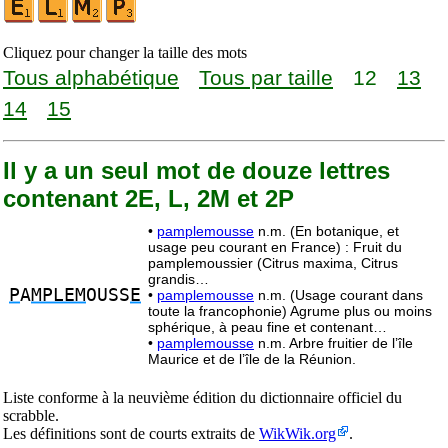
Cliquez pour changer la taille des mots
Tous alphabétique
Tous par taille
12
13
14
15
Il y a un seul mot de douze lettres
contenant 2E, L, 2M et 2P
•
pamplemousse
n.m. (En botanique, et
usage peu courant en France) : Fruit du
pamplemoussier (Citrus maxima, Citrus
grandis…
P
A
MPLEM
OUSS
E
•
pamplemousse
n.m. (Usage courant dans
toute la francophonie) Agrume plus ou moins
sphérique, à peau fine et contenant…
•
pamplemousse
n.m. Arbre fruitier de l’île
Maurice et de l’île de la Réunion.
Liste conforme à la neuvième édition du dictionnaire officiel du
scrabble.
Les définitions sont de courts extraits de
WikWik.org
.