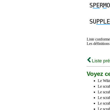
S
PE
R
M
O
SU
PPLE
Liste conforme 
Les définitions
Liste pr
Voyez ce
Le Wikt
Le scra
Le scra
Le scrab
Le scra
Le scra