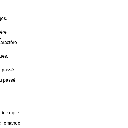
ges.
tère
.
caractère
ues.
u passé
du passé
de seigle,
 allemande.