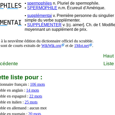
•
spermophiles
n. Pluriel de spermophile.
P
H
ILE
S
•
SPERMOPHILE
n.m. Écureuil d’Amérique.
•
supplémentai
v. Première personne du singulier
simple du verbe supplémenter.
ME
NTA
I
•
SUPPLÉMENTER
v. [cj. aimer]. Ch. de f. Modifie
moyennant un supplément de prix.
à la neuvième édition du dictionnaire officiel du scrabble.
 sont de courts extraits de
WikWik.org
et de
1Mot.net
.
Haut
écédente
Liste
tte liste pour :
ionnaire français :
106 mots
bble en anglais :
14 mots
bble en espagnol :
22 mots
ble en italien :
25 mots
bble en allemand : aucun mot
bble en roumain :
20 mots