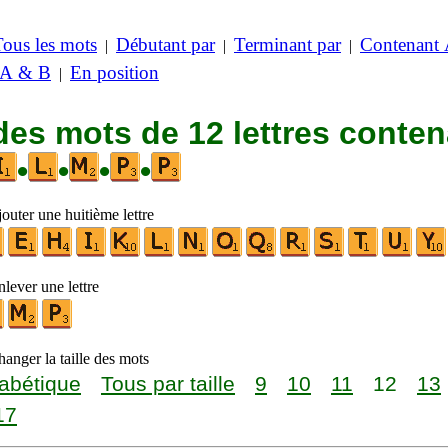
Tous les mots
Débutant par
Terminant par
Contenant
|
|
|
 A & B
En position
|
des mots de 12 lettres conte
•
•
•
•
outer une huitième lettre
lever une lettre
anger la taille des mots
abétique
Tous par taille
9
10
11
12
13
17