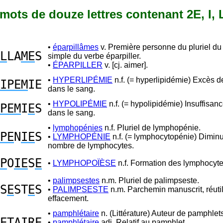
5 mots de douze lettres contenant 2E, I, 
•
éparpillâmes
v. Première personne du pluriel du
L
LA
ME
S
simple du verbe éparpiller.
•
ÉPARPILLER
v. [cj. aimer].
•
HYPERLIPÉMIE
n.f. (= hyperlipidémie) Excès d
IPEM
IE
dans le sang.
•
HYPOLIPÉMIE
n.f. (= hypolipidémie) Insuffisanc
PEM
I
E
S
dans le sang.
•
lymphopénies
n.f. Pluriel de lymphopénie.
PE
N
IE
S
•
LYMPHOPÉNIE
n.f. (= lymphocytopénie) Diminu
nombre de lymphocytes.
P
O
IE
S
E
•
LYMPHOPOÏÈSE
n.f. Formation des lymphocyte
•
palimpsestes
n.m. Pluriel de palimpseste.
S
E
ST
E
S
•
PALIMPSESTE
n.m. Parchemin manuscrit, réuti
effacement.
•
pamphlétaire
n. (Littérature) Auteur de pamphlet
E
TA
I
R
E
•
pamphlétaire
adj. Relatif au pamphlet.