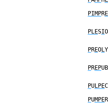
PIMP
R
E
PLE
S
I
O
P
R
E
O
L
Y
P
R
EP
UB
P
U
LPE
C
P
U
MPE
R