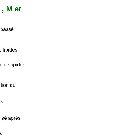
L, M et
 passé
e lipides
e de lipides
tion du
s.
lisé après
s.