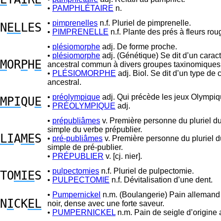
•
PAMPHLÉTAIRE
n.
•
pimprenelles
n.f. Pluriel de pimprenelle.
N
EL
LES
•
PIMPRENELLE
n.f. Plante des prés à fleurs rou
•
plésiomorphe
adj. De forme proche.
•
plésiomorphe
adj. (Génétique) Se dit d’un carac
M
OR
P
H
E
ancestral commun à divers groupes taxinomiques
•
PLÉSIOMORPHE
adj. Biol. Se dit d’un type de 
ancestral.
•
préolympique
adj. Qui précède les jeux Olympiq
MPI
QU
E
•
PRÉOLYMPIQUE
adj.
•
prépubliâmes
v. Première personne du pluriel d
simple du verbe prépublier.
LI
A
ME
S
•
pré-publiâmes
v. Première personne du pluriel 
simple de pré-publier.
•
PRÉPUBLIER
v. [cj. nier].
•
pulpectomies
n.f. Pluriel de pulpectomie.
TO
MIE
S
•
PULPECTOMIE
n.f. Dévitalisation d’une dent.
•
Pumpernickel
n.m. (Boulangerie) Pain allemand 
N
I
CK
EL
noir, dense avec une forte saveur.
•
PUMPERNICKEL
n.m. Pain de seigle d’origine