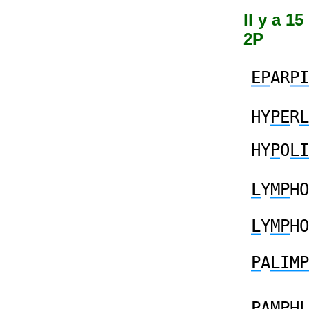
Il y a 1
2P
EP
AR
PI
HY
PE
R
L
HY
P
O
LI
L
Y
MP
HO
L
Y
MP
HO
P
A
LIMP
P
A
MP
H
L