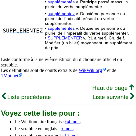
•
supplémentés
v. Participe passé masculin
pluriel du verbe supplémenter.
•
supplémentez
v. Deuxième personne du
pluriel de l’indicatif présent du verbe
supplémenter.
•
supplémentez
v. Deuxième personne du
SU
PPLEME
NT
E
Z
pluriel de l’impératif du verbe supplémenter.
•
SUPPLÉMENTER
v. [cj. aimer]. Ch. de f.
Modifier (un billet) moyennant un supplément
de prix.
Liste conforme à la neuvième édition du dictionnaire officiel du
scrabble.
Les définitions sont de courts extraits de
WikWik.org
et de
1Mot.net
.
Haut de page
Liste précédente
Liste suivante
Voyez cette liste pour :
Le Wiktionnaire français :
64 mots
Le scrabble en anglais :
5 mots
Le scrabble en espagnol :
17 mots