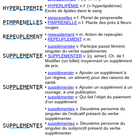
•
HYPERLIPÉMIE
n.f. (= hyperlipidémie)
HY
PE
R
L
I
PEM
I
E
Excès de lipides dans le sang.
•
pimprenelles
n.f. Pluriel de pimprenelle.
P
I
MP
R
E
N
EL
L
E
S
•
PIMPRENELLE
n.f. Plante des prés à fleurs
rouges.
•
repeuplement
n.m. Action de repeupler.
R
EPE
U
PLEM
ENT
•
REPEUPLEMENT
n.m.
•
supplémentée
v. Participe passé féminin
singulier du verbe supplémenter.
SU
PPLEME
NT
E
E
•
SUPPLÉMENTER
v. [cj. aimer]. Ch. de f.
Modifier (un billet) moyennant un supplément
de prix.
•
supplémenter
v. Ajouter un supplément à
(un régime, un aliment) pour des raisons de
santé.
SU
PPLEME
NT
E
R
•
supplémenter
v. Ajouter un supplément à un
ouvrage, à une publication.
•
supplémenter
v. Qui fait l’objet du paiement
d’un supplément.
•
supplémentes
v. Deuxième personne du
singulier de l’indicatif présent du verbe
supplémenter.
•
supplémentes
v. Deuxième personne du
SU
PPLEME
NT
E
S
singulier du subjonctif présent du verbe
supplémenter.