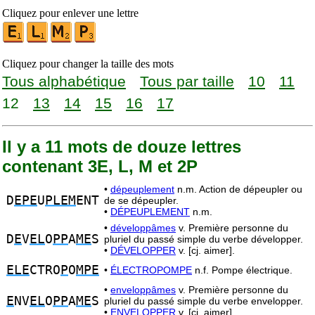
Cliquez pour enlever une lettre
Cliquez pour changer la taille des mots
Tous alphabétique
Tous par taille
10
11
12
13
14
15
16
17
Il y a 11 mots de douze lettres
contenant 3E, L, M et 2P
•
dépeuplement
n.m. Action de dépeupler ou
D
EPE
U
PLEM
ENT
de se dépeupler.
•
DÉPEUPLEMENT
n.m.
•
développâmes
v. Première personne du
D
E
V
EL
O
PP
A
ME
S
pluriel du passé simple du verbe développer.
•
DÉVELOPPER
v. [cj. aimer].
ELE
CTRO
P
O
MPE
•
ÉLECTROPOMPE
n.f. Pompe électrique.
•
enveloppâmes
v. Première personne du
E
NV
EL
O
PP
A
ME
S
pluriel du passé simple du verbe envelopper.
•
ENVELOPPER
v. [cj. aimer].