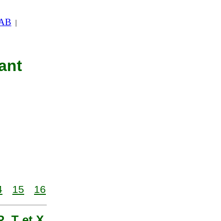
 AB
|
ant
4
15
16
R, T et X