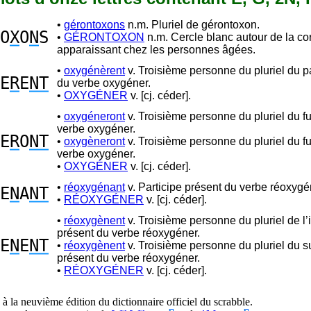
•
gérontoxons
n.m. Pluriel de gérontoxon.
O
X
O
N
S
•
GÉRONTOXON
n.m. Cercle blanc autour de la co
apparaissant chez les personnes âgées.
•
oxygénèrent
v. Troisième personne du pluriel du 
E
R
E
NT
du verbe oxygéner.
•
OXYGÉNER
v. [cj. céder].
•
oxygéneront
v. Troisième personne du pluriel du fu
verbe oxygéner.
E
R
O
NT
•
oxygèneront
v. Troisième personne du pluriel du fu
verbe oxygéner.
•
OXYGÉNER
v. [cj. céder].
•
réoxygénant
v. Participe présent du verbe réoxygé
E
N
A
NT
•
RÉOXYGÉNER
v. [cj. céder].
•
réoxygènent
v. Troisième personne du pluriel de l’i
présent du verbe réoxygéner.
E
N
E
NT
•
réoxygènent
v. Troisième personne du pluriel du su
présent du verbe réoxygéner.
•
RÉOXYGÉNER
v. [cj. céder].
à la neuvième édition du dictionnaire officiel du scrabble.