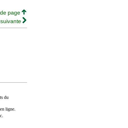
 de page
 suivante
ts du
en ligne.
c.