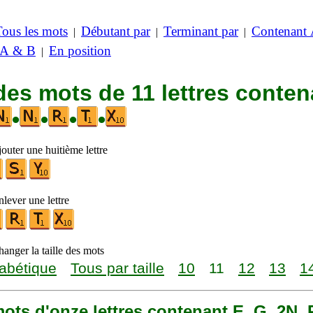
Tous les mots
Débutant par
Terminant par
Contenant
|
|
|
 A & B
En position
|
des mots de 11 lettres conten
•
•
•
•
outer une huitième lettre
lever une lettre
anger la taille des mots
abétique
Tous par taille
10
11
12
13
1
 mots d'onze lettres contenant E, G, 2N, 