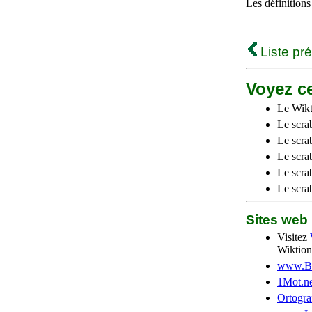
Les définitions
Liste pr
Voyez ce
Le Wikt
Le scra
Le scra
Le scrab
Le scra
Le scra
Sites we
Visitez
Wiktion
www.Be
1Mot.ne
Ortogra