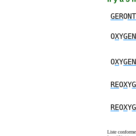
GER
O
NT
O
X
Y
GEN
O
X
Y
GEN
RE
O
X
Y
G
RE
O
X
Y
G
Liste conforme 