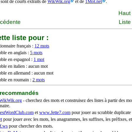
 sont de courts extraits de
WikWik.org
et de
1Mot.net
.
Haut
écédente
Liste
tte liste pour :
ionnaire français :
12 mots
bble en anglais :
5 mots
bble en espagnol :
1 mot
ble en italien : aucun mot
bble en allemand : aucun mot
bble en roumain :
2 mots
b recommandés
WikWik.org
- cherchez des mots et construisez des listes à partir des mo
naire.
stWordClub.com
et
www.Jette7.com
pour jouer au scrabble duplicate 
t
pour jouer avec les mots, les anagrammes, les suffixes, les préfixes, et
f.ws
pour chercher des mots.