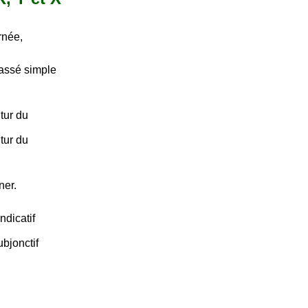
rnée,
passé simple
tur du
tur du
ner.
ndicatif
bjonctif