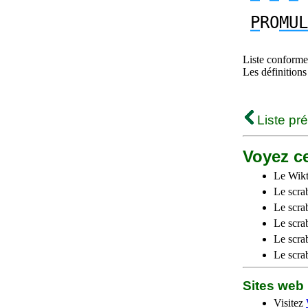
P
RO
MUL
Liste conforme 
Les définitions
Liste pr
Voyez ce
Le Wikt
Le scra
Le scra
Le scrab
Le scra
Le scra
Sites we
Visitez