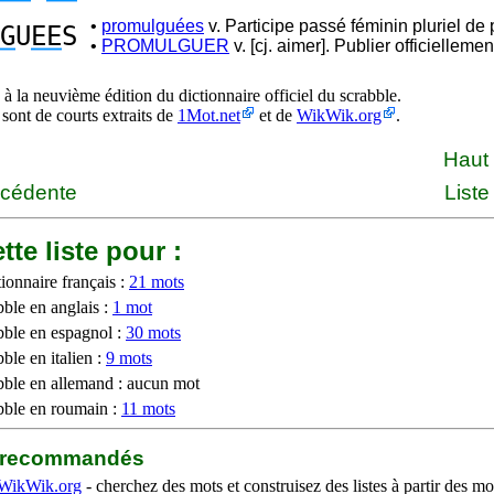
•
promulguées
v. Participe passé féminin pluriel de
G
U
EE
S
•
PROMULGUER
v. [cj. aimer]. Publier officiellemen
à la neuvième édition du dictionnaire officiel du scrabble.
 sont de courts extraits de
1Mot.net
et de
WikWik.org
.
Haut
écédente
Liste
tte liste pour :
ionnaire français :
21 mots
bble en anglais :
1 mot
bble en espagnol :
30 mots
ble en italien :
9 mots
bble en allemand : aucun mot
bble en roumain :
11 mots
b recommandés
WikWik.org
- cherchez des mots et construisez des listes à partir des mo