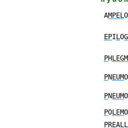
A
MPEL
O
EP
I
L
O
G
P
H
LEGM
P
N
EUM
O
P
N
EUM
O
P
O
LEM
O
P
R
E
A
L
L