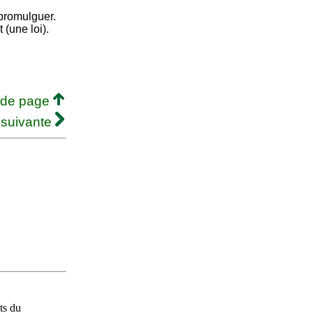
 promulguer.
t (une loi).
 de page
 suivante
ts du