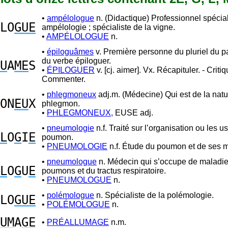
•
ampélologue
n. (Didactique) Professionnel spécia
LO
GUE
ampélologie ; spécialiste de la vigne.
•
AMPÉLOLOGUE
n.
•
épiloguâmes
v. Première personne du pluriel du 
du verbe épiloguer.
U
A
ME
S
•
ÉPILOGUER
v. [cj. aimer]. Vx. Récapituler. - Critiqu
Commenter.
•
phlegmoneux
adj.m. (Médecine) Qui est de la nat
ON
EU
X
phlegmon.
•
PHLEGMONEUX,
EUSE adj.
•
pneumologie
n.f. Traité sur l’organisation ou les 
L
O
G
I
E
poumon.
•
PNEUMOLOGIE
n.f. Étude du poumon et de ses m
•
pneumologue
n. Médecin qui s’occupe de maladi
L
O
G
U
E
poumons et du tractus respiratoire.
•
PNEUMOLOGUE
n.
•
polémologue
n. Spécialiste de la polémologie.
LO
GUE
•
POLÉMOLOGUE
n.
UM
A
GE
•
PRÉALLUMAGE
n.m.