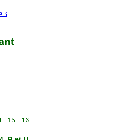
 AB
|
ant
4
15
16
M, P et U