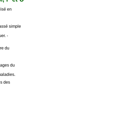
lisé en
passé simple
er. -
ure du
usages du
aladies.
es des