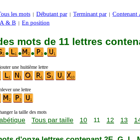
Tous les mots
Débutant par
Terminant par
Contenant
|
|
|
 A & B
En position
|
des mots de 11 lettres conten
•
•
•
•
outer une huitième lettre
lever une lettre
anger la taille des mots
abétique
Tous par taille
10
11
12
13
1
 mots d'onze lettres contenant 2E, G, L, 