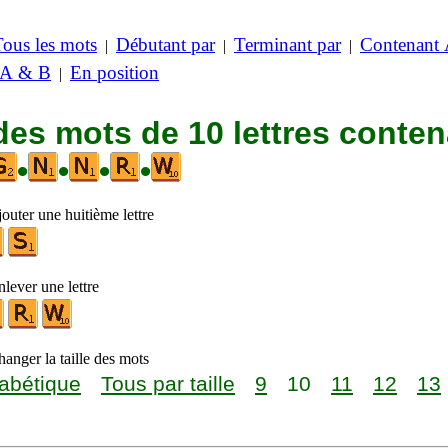
Tous les mots
Débutant par
Terminant par
Contenant
|
|
|
 A & B
En position
|
des mots de 10 lettres conte
•
•
•
•
outer une huitième lettre
lever une lettre
anger la taille des mots
abétique
Tous par taille
9
10
11
12
13