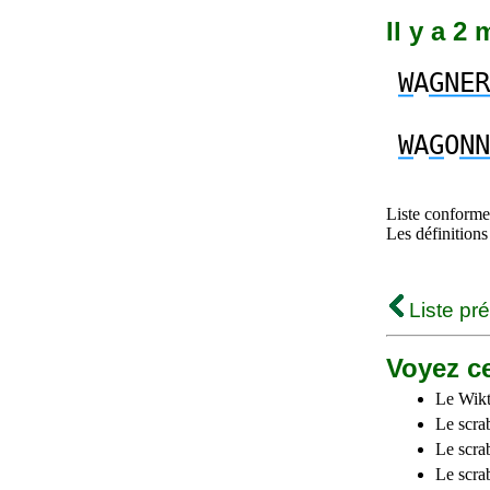
Il y a 2
W
A
GNER
W
A
G
O
NN
Liste conforme 
Les définitions
Liste pr
Voyez ce
Le Wikt
Le scra
Le scra
Le scrab