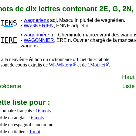
 mots de dix lettres contenant 2E, G, 2N,
•
wagnériens
adj. Masculin pluriel de wagnérien.
I
EN
S
•
WAGNÉRIEN,
ENNE adj. et n.
•
wagonnière
n.f. Cheminote manœuvrant des wagon
I
ERE
•
WAGONNIER,
ÈRE n. Ouvrier chargé de la manœu
wagons.
à la neuvième édition du dictionnaire officiel du scrabble.
 sont de courts extraits de
WikWik.org
et de
1Mot.net
.
Haut
écédente
Liste
tte liste pour :
ionnaire français :
16 mots
bble en anglais :
6 mots
bble en espagnol : aucun mot
ble en italien :
1 mot