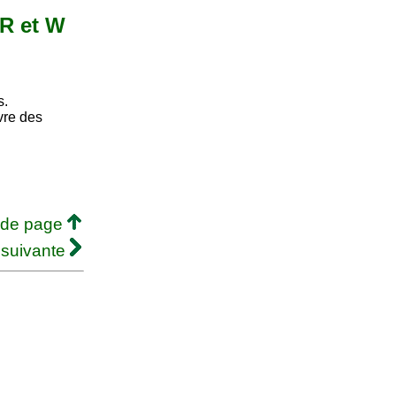
 R et W
s.
vre des
 de page
 suivante