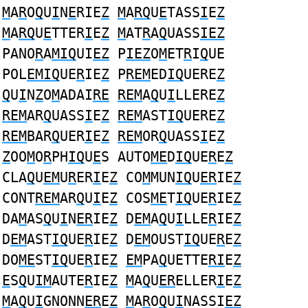
M
A
R
O
Q
U
I
N
E
RIE
Z
M
A
RQ
U
E
TASS
I
E
Z
M
A
RQ
U
E
TTER
I
E
Z
M
AT
R
A
Q
UASS
IEZ
PANO
R
A
MIQ
UI
EZ
P
IEZ
O
M
ET
R
I
Q
UE
POL
EMIQ
UE
R
IE
Z
P
REM
ED
IQ
UERE
Z
Q
U
I
N
Z
O
M
ADAI
RE
REM
A
Q
U
I
LLERE
Z
REM
AR
Q
UASS
I
E
Z
REM
AST
IQ
UERE
Z
REM
BAR
Q
UER
I
E
Z
REM
OR
Q
UASS
I
E
Z
Z
OO
M
O
R
PH
IQ
U
E
S AUTO
ME
D
IQ
UE
R
E
Z
CLA
Q
U
EM
U
R
ER
I
E
Z
CO
M
MUN
IQ
U
ER
IE
Z
CONT
REM
AR
Q
U
I
E
Z
COS
ME
T
IQ
UE
R
IE
Z
DA
M
AS
Q
U
I
N
ER
IE
Z
D
EM
A
Q
U
I
LLE
R
IE
Z
D
EM
AST
IQ
UE
R
IE
Z
D
EM
OUST
IQ
UE
R
E
Z
DO
ME
ST
IQ
UE
R
IE
Z
EM
PA
Q
UETTE
RI
E
Z
E
S
Q
U
IM
AUTE
R
IE
Z
M
A
Q
U
ER
ELLER
I
E
Z
M
A
Q
U
I
GNONN
ER
E
Z
M
A
R
O
Q
U
I
NASSI
EZ