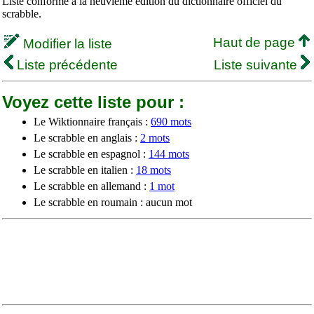
Liste conforme à la neuvième édition du dictionnaire officiel du
scrabble.
Haut de page
Modifier la liste
Liste précédente
Liste suivante
Voyez cette liste pour :
Le Wiktionnaire français :
690 mots
Le scrabble en anglais :
2 mots
Le scrabble en espagnol :
144 mots
Le scrabble en italien :
18 mots
Le scrabble en allemand :
1 mot
Le scrabble en roumain : aucun mot