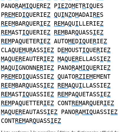
PANO
R
A
MIQ
U
E
RE
Z
P
IEZ
O
M
ET
R
I
Q
UES
P
REM
ED
IQ
UERIE
Z
Q
U
I
N
Z
O
M
ADAI
RE
S
RE
E
M
BAR
Q
UER
I
E
Z
REM
A
Q
U
I
LLERIE
Z
REM
AST
IQ
UERIE
Z
REM
BAR
Q
UASS
I
E
Z
REM
PA
Q
UETER
I
E
Z
AUTO
ME
D
IQ
UE
R
IE
Z
CLA
Q
U
EM
U
R
ASS
I
E
Z
D
EM
OUST
IQ
UE
R
IE
Z
M
A
Q
U
ER
EAUTER
I
E
Z
M
A
Q
U
ER
ELLASS
I
E
Z
M
A
Q
U
I
GNONN
ER
IE
Z
PANO
R
A
MIQ
U
E
RIE
Z
P
REM
ED
IQ
UASSIE
Z
Q
UATO
RZIEM
EMENT
RE
E
M
BAR
Q
UASS
I
E
Z
REM
A
Q
U
I
LLASSIE
Z
REM
AST
IQ
UASSIE
Z
REM
PA
Q
UETASS
I
E
Z
REM
PA
Q
UETTER
I
E
Z
CONT
REM
AR
Q
UER
I
E
Z
M
A
Q
U
ER
EAUTASS
I
E
Z
PANO
R
A
MIQ
UASSI
EZ
CONT
REM
AR
Q
UASS
I
E
Z