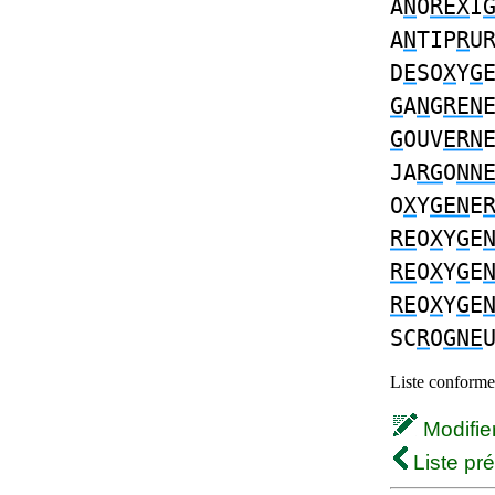
A
N
O
REX
I
A
N
TIP
R
U
D
E
SO
X
Y
G
G
A
N
G
REN
G
OUV
ERN
JA
RG
O
NN
O
X
Y
GEN
E
RE
O
X
Y
G
E
RE
O
X
Y
G
E
RE
O
X
Y
G
E
SC
R
O
GNE
Liste conforme 
Modifier 
Liste pr