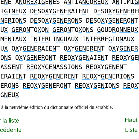
G
E
N
E A
N
O
REX
I
G
E
N
ES A
N
TIA
NG
O
RE
U
X
A
N
TIMI
G
RI
G
I
NE
U
X
D
E
SO
X
Y
G
E
N
E
R
AIE
N
T D
E
SO
X
Y
G
E
N
E
R
E
E
N
E
R
IO
N
S D
E
SO
X
Y
G
E
N
E
R
O
N
S D
E
SO
X
Y
G
E
N
E
R
O
N
T
EU
X
GER
O
N
TO
X
O
N
GER
O
N
TO
X
O
N
S
G
OUD
R
O
NNE
U
X
EME
N
TAU
X
I
N
T
ER
LI
NG
UAU
X
I
N
T
ER
RE
G
IO
N
AU
X
E
U
X
O
X
Y
GEN
E
R
AIE
N
T O
X
Y
GEN
E
R
E
N
T O
X
Y
GEN
E
R
R
O
N
S O
X
Y
GEN
E
R
O
N
T
RE
O
X
Y
G
E
N
AIE
N
T
RE
O
X
Y
G
E
N
ASSE
N
T
RE
O
X
Y
G
E
N
ASSIO
N
S
RE
O
X
Y
G
E
N
E
N
T
N
ERAIE
N
T
RE
O
X
Y
G
E
N
ERE
N
T
RE
O
X
Y
G
E
N
ERIO
N
S
N
ERO
N
S
RE
O
X
Y
G
E
N
ERO
N
T
RE
O
X
Y
G
E
N
IO
N
S
RE
O
X
UG
N
EU
X
à la neuvième édition du dictionnaire officiel du scrabble.
Haut
la liste
écédente
Liste