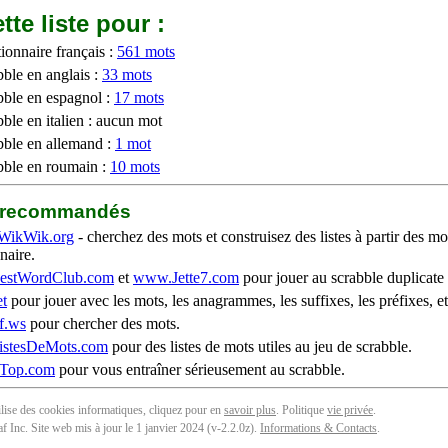
tte liste pour :
ionnaire français :
561 mots
bble en anglais :
33 mots
bble en espagnol :
17 mots
ble en italien : aucun mot
bble en allemand :
1 mot
bble en roumain :
10 mots
b recommandés
WikWik.org
- cherchez des mots et construisez des listes à partir des mo
naire.
stWordClub.com
et
www.Jette7.com
pour jouer au scrabble duplicate 
t
pour jouer avec les mots, les anagrammes, les suffixes, les préfixes, et
f.ws
pour chercher des mots.
stesDeMots.com
pour des listes de mots utiles au jeu de scrabble.
iTop.com
pour vous entraîner sérieusement au scrabble.
tilise des cookies informatiques, cliquez pour en
savoir plus
. Politique
vie privée
.
f Inc. Site web mis à jour le 1 janvier 2024 (v-2.2.0
z
).
Informations & Contacts
.