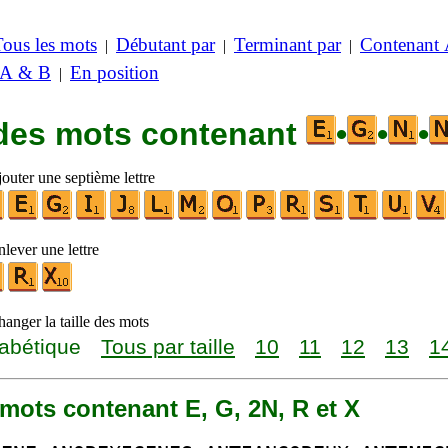
Tous les mots
Débutant par
Terminant par
Contenant
|
|
|
 A & B
En position
|
 des mots contenant
•
•
•
outer une septième lettre
lever une lettre
anger la taille des mots
abétique
Tous par taille
10
11
12
13
1
6 mots contenant E, G, 2N, R et X