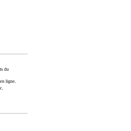
ts du
en ligne.
c.