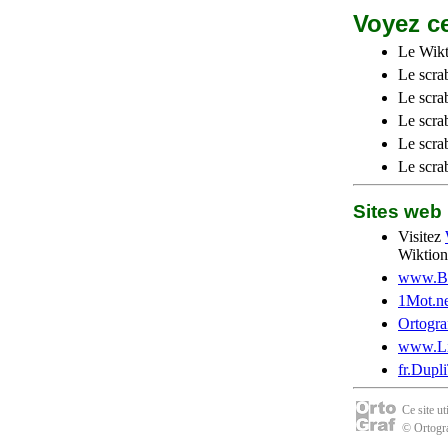
Voyez ce
Le Wikt
Le scra
Le scra
Le scrab
Le scra
Le scra
Sites we
Visitez
Wiktion
www.Be
1Mot.ne
Ortogra
www.Li
fr.Dupl
Ce site u
© Ortogra