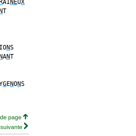
R
AI
NE
U
X
N
T
IO
N
S
N
A
N
T
Y
G
E
N
O
N
S
 de page
 suivante