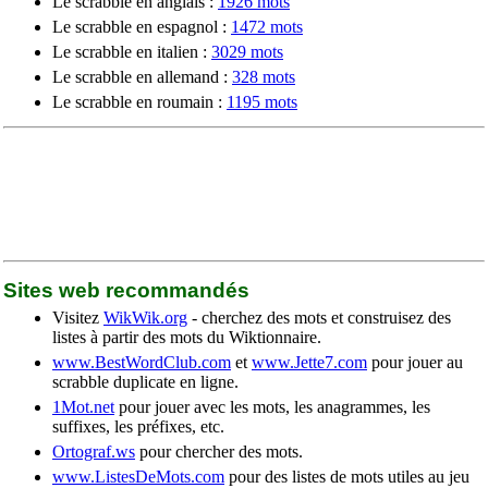
Le scrabble en anglais :
1926 mots
Le scrabble en espagnol :
1472 mots
Le scrabble en italien :
3029 mots
Le scrabble en allemand :
328 mots
Le scrabble en roumain :
1195 mots
Sites web recommandés
Visitez
WikWik.org
- cherchez des mots et construisez des
listes à partir des mots du Wiktionnaire.
www.BestWordClub.com
et
www.Jette7.com
pour jouer au
scrabble duplicate en ligne.
1Mot.net
pour jouer avec les mots, les anagrammes, les
suffixes, les préfixes, etc.
Ortograf.ws
pour chercher des mots.
www.ListesDeMots.com
pour des listes de mots utiles au jeu