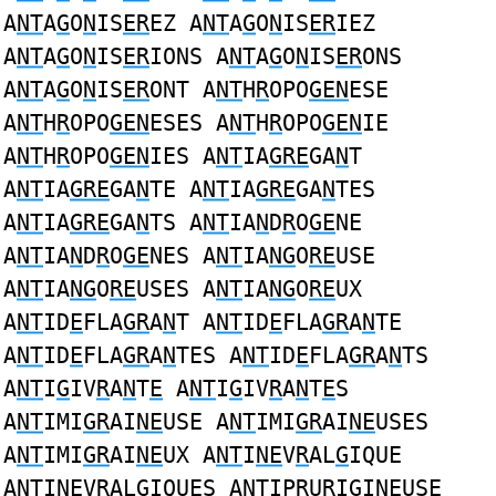
A
NT
A
G
O
N
IS
ER
EZ A
NT
A
G
O
N
IS
ER
IEZ
A
NT
A
G
O
N
IS
ER
IONS A
NT
A
G
O
N
IS
ER
ONS
A
NT
A
G
O
N
IS
ER
ONT A
NT
H
R
OPO
GEN
ESE
A
NT
H
R
OPO
GEN
ESES A
NT
H
R
OPO
GEN
IE
A
NT
H
R
OPO
GEN
IES A
NT
IA
GRE
GA
N
T
A
NT
IA
GRE
GA
N
TE A
NT
IA
GRE
GA
N
TES
A
NT
IA
GRE
GA
N
TS A
NT
IA
N
D
R
O
GE
NE
A
NT
IA
N
D
R
O
GE
NES A
NT
IA
NG
O
RE
USE
A
NT
IA
NG
O
RE
USES A
NT
IA
NG
O
RE
UX
A
NT
ID
E
FLA
GR
A
N
T A
NT
ID
E
FLA
GR
A
N
TE
A
NT
ID
E
FLA
GR
A
N
TES A
NT
ID
E
FLA
GR
A
N
TS
A
NT
I
G
IV
R
A
N
T
E
A
NT
I
G
IV
R
A
N
T
E
S
A
NT
IMI
GR
AI
NE
USE A
NT
IMI
GR
AI
NE
USES
A
NT
IMI
GR
AI
NE
UX A
NT
I
NE
V
R
AL
G
IQUE
A
NT
I
NE
V
R
AL
G
IQUES A
NT
IP
R
URI
G
I
NE
USE