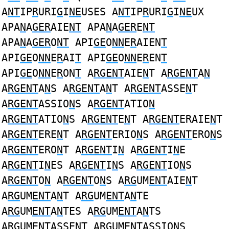
A
NT
IP
R
URI
G
I
NE
USES A
NT
IP
R
URI
G
I
NE
UX
APA
N
A
GER
AIE
NT
APA
N
A
GER
E
NT
APA
N
A
GER
O
NT
API
GE
O
NN
E
R
AIEN
T
API
GE
O
NN
E
R
AI
T
API
GE
O
NN
E
R
EN
T
API
GE
O
NN
E
R
ON
T
A
RGENT
AIE
N
T A
RGENT
A
N
A
RGENT
A
N
S A
RGENT
A
N
T A
RGENT
ASSE
N
T
A
RGENT
ASSIO
N
S A
RGENT
ATIO
N
A
RGENT
ATIO
N
S A
RGENT
E
N
T A
RGENT
ERAIE
N
T
A
RGENT
ERE
N
T A
RGENT
ERIO
N
S A
RGENT
ERO
N
S
A
RGENT
ERO
N
T A
RGENT
I
N
A
RGENT
I
N
E
A
RGENT
I
N
ES A
RGENT
I
N
S A
RGENT
IO
N
S
A
RGENT
O
N
A
RGENT
O
N
S A
RG
UM
ENT
AIE
N
T
A
RG
UM
ENT
A
N
T A
RG
UM
ENT
A
N
TE
A
RG
UM
ENT
A
N
TES A
RG
UM
ENT
A
N
TS
A
RG
UM
ENT
ASSE
N
T A
RG
UM
ENT
ASSIO
N
S