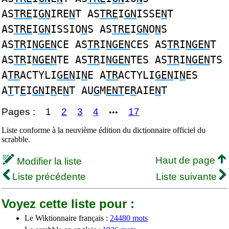
AS
TRE
I
GN
IRE
N
T AS
TRE
I
GN
ISSE
N
T
AS
TRE
I
GN
ISSIO
N
S AS
TRE
I
GN
O
N
S
AS
TR
I
NGEN
CE AS
TR
I
NGEN
CES AS
TR
I
NGEN
T
AS
TR
I
NGEN
TE AS
TR
I
NGEN
TES AS
TR
I
NGEN
TS
A
TR
ACTYLI
GEN
I
N
E A
TR
ACTYLI
GEN
I
N
ES
A
T
T
E
I
GN
I
R
E
N
T AU
G
M
ENT
E
R
AIE
N
T
Pages :
1
2
3
4
17
•••
Liste conforme à la neuvième édition du dictionnaire officiel du
scrabble.
Haut de page
Modifier la liste
Liste précédente
Liste suivante
Voyez cette liste pour :
Le Wiktionnaire français :
24480 mots