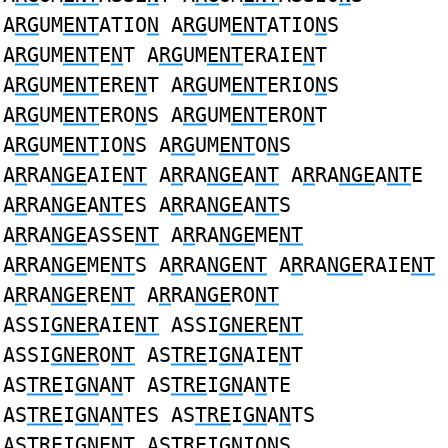
A
RG
UM
ENT
ATIO
N
A
RG
UM
ENT
ATIO
N
S
A
RG
UM
ENT
E
N
T A
RG
UM
ENT
ERAIE
N
T
A
RG
UM
ENT
ERE
N
T A
RG
UM
ENT
ERIO
N
S
A
RG
UM
ENT
ERO
N
S A
RG
UM
ENT
ERO
N
T
A
RG
UM
ENT
IO
N
S A
RG
UM
ENT
O
N
S
A
R
RA
NGE
AIE
NT
A
R
RA
NGE
A
NT
A
R
RA
NGE
A
NT
E
A
R
RA
NGE
A
NT
ES A
R
RA
NGE
A
NT
S
A
R
RA
NGE
ASSE
NT
A
R
RA
NGE
ME
NT
A
R
RA
NGE
ME
NT
S A
R
RA
NGENT
A
R
RA
NGE
RAIE
NT
A
R
RA
NGE
RE
NT
A
R
RA
NGE
RO
NT
ASSI
GNER
AIE
NT
ASSI
GNER
E
NT
ASSI
GNER
O
NT
AS
TRE
I
GN
AIE
N
T
AS
TRE
I
GN
A
N
T AS
TRE
I
GN
A
N
TE
AS
TRE
I
GN
A
N
TES AS
TRE
I
GN
A
N
TS
AS
TRE
I
GN
E
N
T AS
TRE
I
GN
IO
N
S