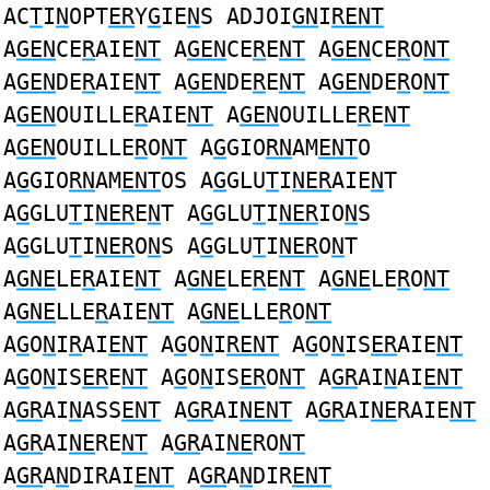
AC
T
I
N
OPT
ER
Y
G
IE
N
S ADJOI
GN
I
RENT
A
GEN
CE
R
AIE
NT
A
GEN
CE
R
E
NT
A
GEN
CE
R
O
NT
A
GEN
DE
R
AIE
NT
A
GEN
DE
R
E
NT
A
GEN
DE
R
O
NT
A
GEN
OUILLE
R
AIE
NT
A
GEN
OUILLE
R
E
NT
A
GEN
OUILLE
R
O
NT
A
G
GIO
RN
AM
ENT
O
A
G
GIO
RN
AM
ENT
OS A
G
GLU
T
I
NER
AIE
N
T
A
G
GLU
T
I
NER
E
N
T A
G
GLU
T
I
NER
IO
N
S
A
G
GLU
T
I
NER
O
N
S A
G
GLU
T
I
NER
O
N
T
A
GNE
LE
R
AIE
NT
A
GNE
LE
R
E
NT
A
GNE
LE
R
O
NT
A
GNE
LLE
R
AIE
NT
A
GNE
LLE
R
O
NT
A
G
O
N
I
R
AI
ENT
A
G
O
N
I
RENT
A
G
O
N
IS
ER
AIE
NT
A
G
O
N
IS
ER
E
NT
A
G
O
N
IS
ER
O
NT
A
GR
AI
N
AI
ENT
A
GR
AI
N
ASS
ENT
A
GR
AI
NENT
A
GR
AI
NE
RAIE
NT
A
GR
AI
NE
RE
NT
A
GR
AI
NE
RO
NT
A
GR
A
N
DIRAI
ENT
A
GR
A
N
DIR
ENT