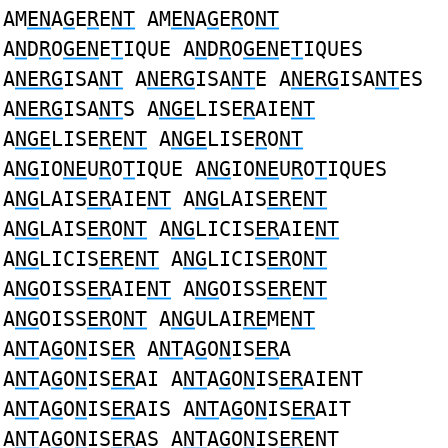
AM
EN
A
G
E
R
E
NT
AM
EN
A
G
E
R
O
NT
A
N
D
R
O
GEN
E
T
IQUE A
N
D
R
O
GEN
E
T
IQUES
A
NERG
ISA
NT
A
NERG
ISA
NT
E A
NERG
ISA
NT
ES
A
NERG
ISA
NT
S A
NGE
LISE
R
AIE
NT
A
NGE
LISE
R
E
NT
A
NGE
LISE
R
O
NT
A
NG
IO
NE
U
R
O
T
IQUE A
NG
IO
NE
U
R
O
T
IQUES
A
NG
LAIS
ER
AIE
NT
A
NG
LAIS
ER
E
NT
A
NG
LAIS
ER
O
NT
A
NG
LICIS
ER
AIE
NT
A
NG
LICIS
ER
E
NT
A
NG
LICIS
ER
O
NT
A
NG
OISS
ER
AIE
NT
A
NG
OISS
ER
E
NT
A
NG
OISS
ER
O
NT
A
NG
ULAI
RE
ME
NT
A
NT
A
G
O
N
IS
ER
A
NT
A
G
O
N
IS
ER
A
A
NT
A
G
O
N
IS
ER
AI A
NT
A
G
O
N
IS
ER
AIENT
A
NT
A
G
O
N
IS
ER
AIS A
NT
A
G
O
N
IS
ER
AIT
A
NT
A
G
O
N
IS
ER
AS A
NT
A
G
O
N
IS
ER
ENT