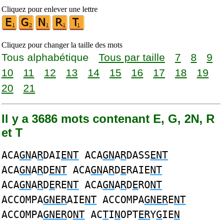
Cliquez pour enlever une lettre
Cliquez pour changer la taille des mots
Tous alphabétique
Tous par taille
7
8
9
10
11
12
13
14
15
16
17
18
19
20
21
Il y a 3686 mots contenant E, G, 2N, R
et T
ACA
GN
A
R
DAI
ENT
ACA
GN
A
R
DASS
ENT
ACA
GN
A
R
D
ENT
ACA
GN
A
R
D
E
RAIE
NT
ACA
GN
A
R
D
E
RE
NT
ACA
GN
A
R
D
E
RO
NT
ACCOMPA
GNER
AIE
NT
ACCOMPA
GNER
E
NT
ACCOMPA
GNER
O
NT
AC
T
I
N
OPT
ER
Y
G
IE
N