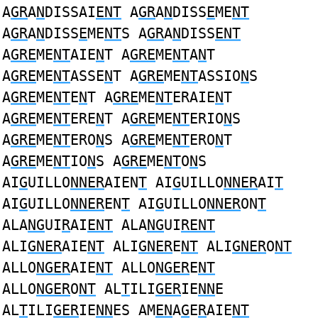
A
GR
A
N
DISSAI
ENT
A
GR
A
N
DISS
E
ME
NT
A
GR
A
N
DISS
E
ME
NT
S A
GR
A
N
DISS
ENT
A
GRE
ME
NT
AIE
N
T A
GRE
ME
NT
A
N
T
A
GRE
ME
NT
ASSE
N
T A
GRE
ME
NT
ASSIO
N
S
A
GRE
ME
NT
E
N
T A
GRE
ME
NT
ERAIE
N
T
A
GRE
ME
NT
ERE
N
T A
GRE
ME
NT
ERIO
N
S
A
GRE
ME
NT
ERO
N
S A
GRE
ME
NT
ERO
N
T
A
GRE
ME
NT
IO
N
S A
GRE
ME
NT
O
N
S
AI
G
UILLO
NNER
AIEN
T
AI
G
UILLO
NNER
AI
T
AI
G
UILLO
NNER
EN
T
AI
G
UILLO
NNER
ON
T
ALA
NG
UI
R
AI
ENT
ALA
NG
UI
RENT
ALI
GNER
AIE
NT
ALI
GNER
E
NT
ALI
GNER
O
NT
ALLO
NGER
AIE
NT
ALLO
NGER
E
NT
ALLO
NGER
O
NT
AL
T
ILI
GER
IE
NN
E
AL
T
ILI
GER
IE
NN
ES AM
EN
A
G
E
R
AIE
NT