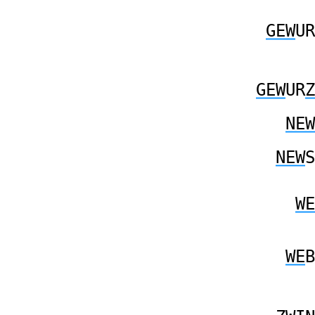
GEW
UR
GEW
UR
Z
NEW
NEW
S
WE
WE
B