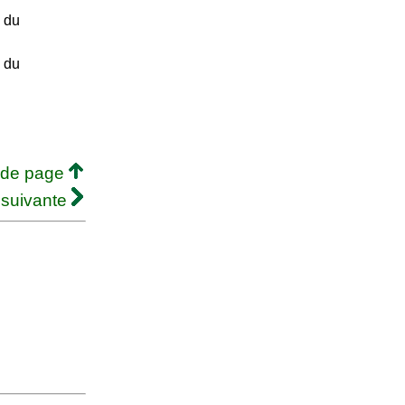
e du
e du
 de page
 suivante