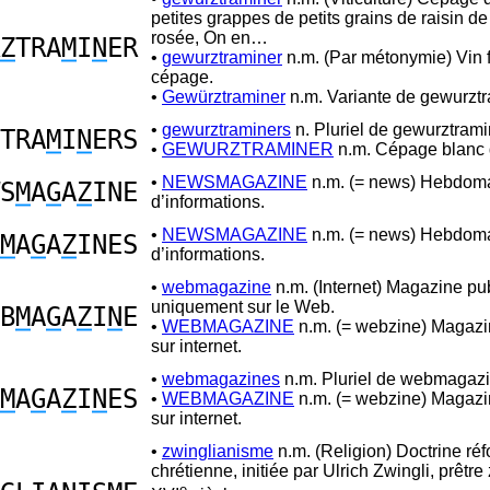
petites grappes de petits grains de raisin de
rosée, On en…
Z
TRA
M
I
N
ER
•
gewurztraminer
n.m. (Par métonymie) Vin f
cépage.
•
Gewürztraminer
n.m. Variante de gewurztr
•
gewurztraminers
n. Pluriel de gewurztrami
TRA
M
I
N
ERS
•
GEWURZTRAMINER
n.m. Cépage blanc 
•
NEWSMAGAZINE
n.m. (= news) Hebdom
S
M
A
G
A
Z
INE
d’informations.
•
NEWSMAGAZINE
n.m. (= news) Hebdom
M
A
G
A
Z
INES
d’informations.
•
webmagazine
n.m. (Internet) Magazine pu
uniquement sur le Web.
B
M
A
G
A
Z
I
N
E
•
WEBMAGAZINE
n.m. (= webzine) Magazin
sur internet.
•
webmagazines
n.m. Pluriel de webmagazi
M
A
G
A
Z
I
N
ES
•
WEBMAGAZINE
n.m. (= webzine) Magazin
sur internet.
•
zwinglianisme
n.m. (Religion) Doctrine réf
chrétienne, initiée par Ulrich Zwingli, prêtre
e