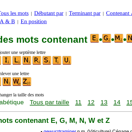
Tous les mots
Débutant par
Terminant par
Contenant
|
|
|
 A & B
En position
|
 des mots contenant
•
•
•
outer une septième lettre
lever une lettre
anger la taille des mots
abétique
Tous par taille
11
12
13
14
1
 mots contenant E, G, M, N, W et Z
•
gewurztraminer
n.m. (Viticulture) Cépage