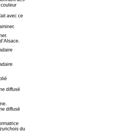
 couleur
ait avec ce
aminer.
ner.
d’Alsace.
adaire
adaire
blié
e diffusé
ne.
e diffusé
ormatrice
 zurichois du