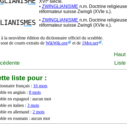
G
LIANIS
ME
XVI
siècle.
•
ZWINGLIANISME
n.m. Doctrine religieus
réformateur suisse Zwingli (XVIe s.).
•
ZWINGLIANISME
n.m. Doctrine religieus
LIANIS
ME
S
réformateur suisse Zwingli (XVIe s.).
à la neuvième édition du dictionnaire officiel du scrabble.
 sont de courts extraits de
WikWik.org
et de
1Mot.net
.
Haut
écédente
Liste
tte liste pour :
ionnaire français :
16 mots
bble en anglais :
8 mots
bble en espagnol : aucun mot
ble en italien :
3 mots
bble en allemand :
2 mots
bble en roumain : aucun mot