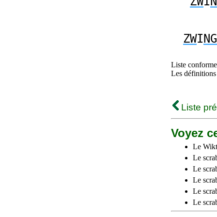
ZW
I
N
ZW
I
NG
Liste conforme 
Les définitions
Liste pr
Voyez ce
Le Wikt
Le scra
Le scra
Le scrab
Le scra
Le scra