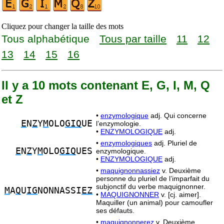
Cliquez pour changer la taille des mots
Tous alphabétique
Tous par taille
11
12
13
14
15
16
Il y a 10 mots contenant E, G, I, M, Q
et Z
•
enzymologique
adj. Qui concerne
E
N
Z
Y
M
OLO
GIQ
UE
l’enzymologie.
•
ENZYMOLOGIQUE
adj.
•
enzymologiques
adj. Pluriel de
E
N
Z
Y
M
OLO
GIQ
UES
enzymologique.
•
ENZYMOLOGIQUE
adj.
•
maquignonnassiez
v. Deuxième
personne du pluriel de l’imparfait du
subjonctif du verbe maquignonner.
M
A
Q
U
IG
NONNASSI
EZ
•
MAQUIGNONNER
v. [cj. aimer].
Maquiller (un animal) pour camoufler
ses défauts.
•
maquignonnerez
v. Deuxième