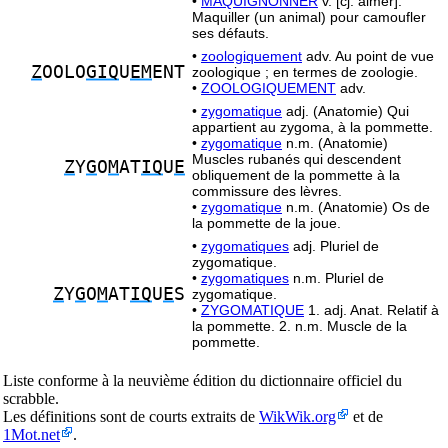
•
MAQUIGNONNER
v. [cj. aimer].
Maquiller (un animal) pour camoufler
ses défauts.
•
zoologiquement
adv. Au point de vue
Z
OOLO
GIQ
U
EM
ENT
zoologique ; en termes de zoologie.
•
ZOOLOGIQUEMENT
adv.
•
zygomatique
adj. (Anatomie) Qui
appartient au zygoma, à la pommette.
•
zygomatique
n.m. (Anatomie)
Muscles rubanés qui descendent
Z
Y
G
O
M
AT
IQ
U
E
obliquement de la pommette à la
commissure des lèvres.
•
zygomatique
n.m. (Anatomie) Os de
la pommette de la joue.
•
zygomatiques
adj. Pluriel de
zygomatique.
•
zygomatiques
n.m. Pluriel de
Z
Y
G
O
M
AT
IQ
U
E
S
zygomatique.
•
ZYGOMATIQUE
1. adj. Anat. Relatif à
la pommette. 2. n.m. Muscle de la
pommette.
Liste conforme à la neuvième édition du dictionnaire officiel du
scrabble.
Les définitions sont de courts extraits de
WikWik.org
et de
1Mot.net
.