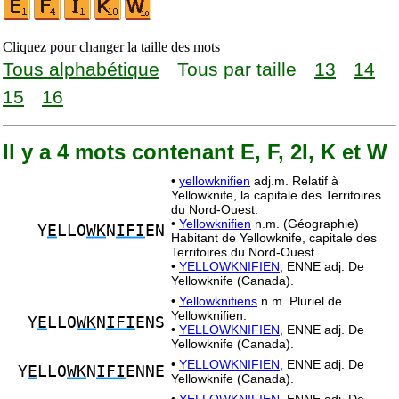
Cliquez pour changer la taille des mots
Tous alphabétique
Tous par taille
13
14
15
16
Il y a 4 mots contenant E, F, 2I, K et W
•
yellowknifien
adj.m. Relatif à
Yellowknife, la capitale des Territoires
du Nord-Ouest.
•
Yellowknifien
n.m. (Géographie)
Y
E
LLO
WK
N
IFI
EN
Habitant de Yellowknife, capitale des
Territoires du Nord-Ouest.
•
YELLOWKNIFIEN,
ENNE adj. De
Yellowknife (Canada).
•
Yellowknifiens
n.m. Pluriel de
Yellowknifien.
Y
E
LLO
WK
N
IFI
ENS
•
YELLOWKNIFIEN,
ENNE adj. De
Yellowknife (Canada).
•
YELLOWKNIFIEN,
ENNE adj. De
Y
E
LLO
WK
N
IFI
ENNE
Yellowknife (Canada).