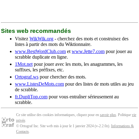
Sites web recommandés
Visitez
WikWik.org
- cherchez des mots et construisez des
listes à partir des mots du Wiktionnaire.
www.BestWordClub.com
et
www.Jette7.com
pour jouer au
scrabble duplicate en ligne.
1Mot.net
pour jouer avec les mots, les anagrammes, les
suffixes, les préfixes, etc.
Ortograf.ws
pour chercher des mots.
www.ListesDeMots.com
pour des listes de mots utiles au jeu
de scrabble.
fr.DupliTop.com
pour vous entraîner sérieusement au
scrabble.
Ce site utilise des cookies informatiques, cliquez pour en
savoir plus
. Politique
vie
privée
.
© Ortograf Inc. Site web mis à jour le 1 janvier 2024 (v-2.2.0
z
).
Informations &
Contacts
.