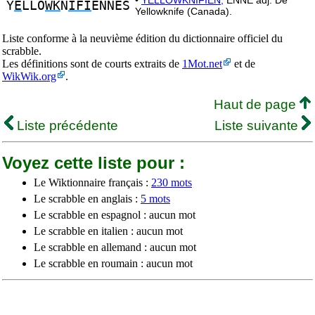
•
YELLOWKNIFIEN,
ENNE adj. De
Y
E
LLO
WK
N
IFI
ENNES
Yellowknife (Canada).
Liste conforme à la neuvième édition du dictionnaire officiel du
scrabble.
Les définitions sont de courts extraits de
1Mot.net
et de
WikWik.org
.
Haut de page
Liste précédente
Liste suivante
Voyez cette liste pour :
Le Wiktionnaire français :
230 mots
Le scrabble en anglais :
5 mots
Le scrabble en espagnol : aucun mot
Le scrabble en italien : aucun mot
Le scrabble en allemand : aucun mot
Le scrabble en roumain : aucun mot