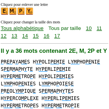
Cliquez pour enlever une lettre
Cliquez pour changer la taille des mots
Tous alphabétique
Tous par taille
10
11
12
13
14
15
16
17
Il y a 36 mots contenant 2E, M, 2P et Y
P
R
EP
A
Y
A
ME
S H
YP
OLI
PEM
I
E
L
YMP
HO
PE
NI
E
S
PE
R
M
A
P
H
Y
T
E
H
YPE
RLI
PEM
IE
H
YPE
R
ME
TRO
P
E H
YP
OLI
PEM
I
E
S
L
YMP
HO
PE
NI
E
S L
YMP
HO
P
OI
E
S
E
P
R
E
OL
YMP
IQU
E
S
PE
R
M
A
P
H
Y
T
E
S
H
YPE
RCO
MP
L
E
XE H
YPE
RLI
PEM
IES
H
YPE
R
ME
TRO
P
ES H
YPE
R
ME
TRO
P
IE