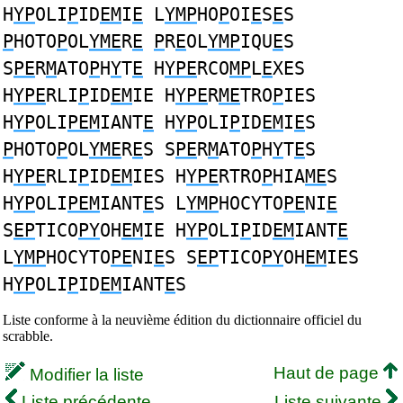
H
YP
OLI
P
ID
EM
I
E
L
YMP
HO
P
OI
E
S
E
S
P
HOTO
P
OL
YME
R
E
P
R
E
OL
YMP
IQU
E
S
S
PE
R
M
ATO
P
H
Y
T
E
H
YPE
RCO
MP
L
E
XES
H
YPE
RLI
P
ID
EM
IE H
YPE
R
ME
TRO
P
IES
H
YP
OLI
PEM
IANT
E
H
YP
OLI
P
ID
EM
I
E
S
P
HOTO
P
OL
YME
R
E
S S
PE
R
M
ATO
P
H
Y
T
E
S
H
YPE
RLI
P
ID
EM
IES H
YPE
RTRO
P
HIA
ME
S
H
YP
OLI
PEM
IANT
E
S L
YMP
HOCYTO
PE
NI
E
S
EP
TICO
PY
OH
EM
IE H
YP
OLI
P
ID
EM
IANT
E
L
YMP
HOCYTO
PE
NI
E
S S
EP
TICO
PY
OH
EM
IES
H
YP
OLI
P
ID
EM
IANT
E
S
Liste conforme à la neuvième édition du dictionnaire officiel du
scrabble.
Haut de page
Modifier la liste
Liste précédente
Liste suivante