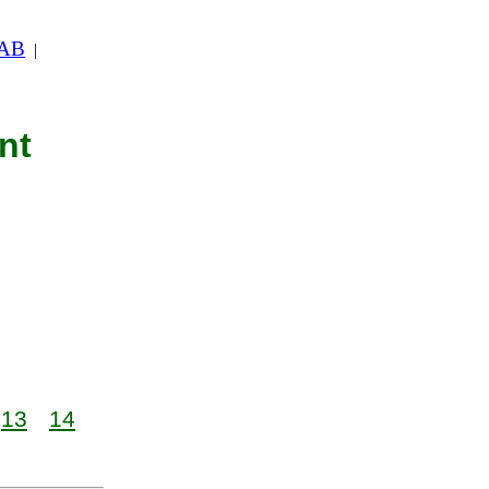
 AB
|
nt
13
14