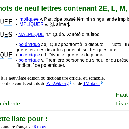
 mots de neuf lettres contenant 2E, L, M,
•
impliquée
v. Participe passé féminin singulier de impli
U
EE
•
IMPLIQUER
v. [cj. aimer].
U
E
S
•
MALPÈQUE
n.f. Québ. Variété d’huîtres.
•
polémique
adj. Qui appartient à la dispute. — Note : Il 
querelles, des disputes par écrit, sur les questions…
Q
U
E
•
polémique
n.f. Dispute, querelle de plume.
•
polémique
v. Première personne du singulier du prése
l’indicatif de polémiquer.
à la neuvième édition du dictionnaire officiel du scrabble.
 sont de courts extraits de
WikWik.org
et de
1Mot.net
.
Haut
écédente
Liste
tte liste pour :
ionnaire français :
6 mots