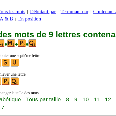
Tous les mots
Débutant par
Terminant par
Contenant
|
|
|
 A & B
En position
|
des mots de 9 lettres contena
•
•
•
outer une septième lettre
lever une lettre
anger la taille des mots
abétique
Tous par taille
8
9
10
11
12
17