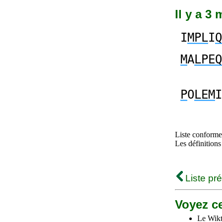
Il y a 3
I
MPL
I
Q
M
A
LPEQ
P
O
LEM
I
Liste conforme 
Les définitions
Liste pr
Voyez ce
Le Wikt