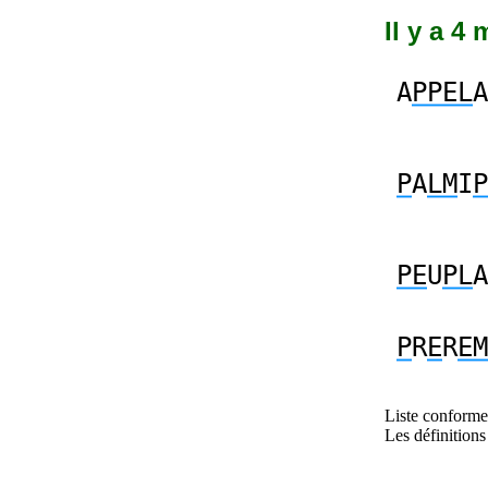
Il y a 4
A
PPEL
A
P
A
LM
I
P
PE
U
PL
A
P
R
E
R
EM
Liste conforme 
Les définitions