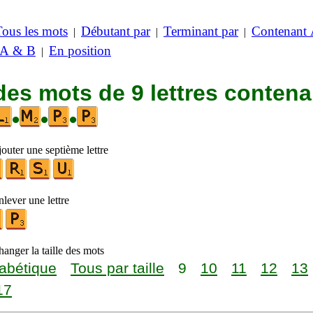
Tous les mots
Débutant par
Terminant par
Contenant
|
|
|
 A & B
En position
|
des mots de 9 lettres contena
•
•
•
outer une septième lettre
lever une lettre
anger la taille des mots
abétique
Tous par taille
9
10
11
12
13
17