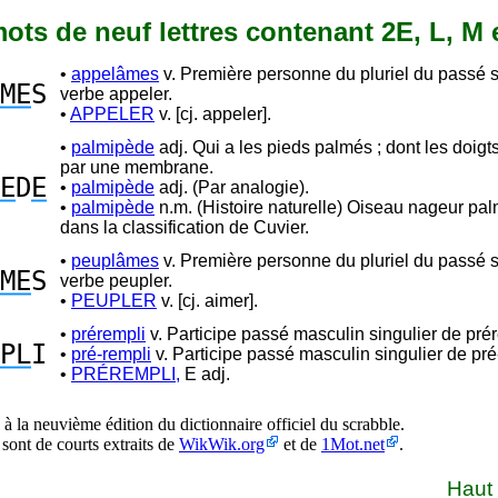
 mots de neuf lettres contenant 2E, L, M 
•
appelâmes
v. Première personne du pluriel du passé 
ME
S
verbe appeler.
•
APPELER
v. [cj. appeler].
•
palmipède
adj. Qui a les pieds palmés ; dont les doigt
par une membrane.
E
D
E
•
palmipède
adj. (Par analogie).
•
palmipède
n.m. (Histoire naturelle) Oiseau nageur pa
dans la classification de Cuvier.
•
peuplâmes
v. Première personne du pluriel du passé 
ME
S
verbe peupler.
•
PEUPLER
v. [cj. aimer].
•
prérempli
v. Participe passé masculin singulier de prér
PL
I
•
pré-rempli
v. Participe passé masculin singulier de pré
•
PRÉREMPLI,
E adj.
à la neuvième édition du dictionnaire officiel du scrabble.
 sont de courts extraits de
WikWik.org
et de
1Mot.net
.
Haut