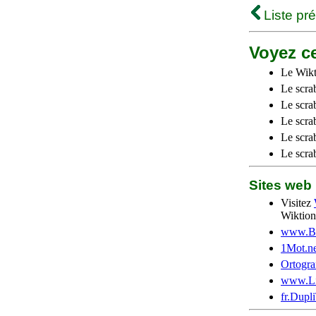
Liste pr
Voyez ce
Le Wikt
Le scra
Le scra
Le scrab
Le scra
Le scra
Sites we
Visitez
Wiktion
www.Be
1Mot.ne
Ortogra
www.Li
fr.Dupl