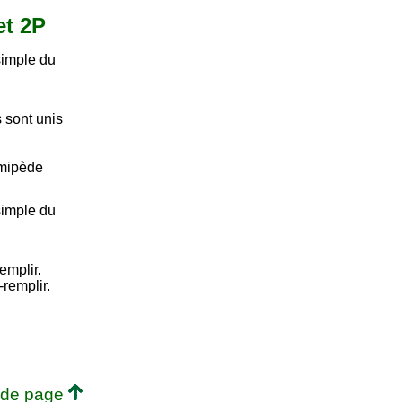
et 2P
simple du
s sont unis
lmipède
simple du
emplir.
-remplir.
 de page