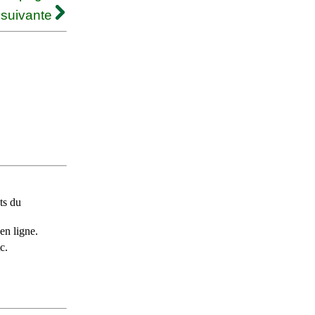
 suivante
ts du
en ligne.
c.