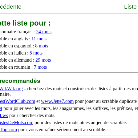
écédente
Liste
tte liste pour :
ionnaire français :
24 mots
bble en anglais :
11 mots
bble en espagnol :
8 mots
ble en italien :
5 mots
bble en allemand :
29 mots
bble en roumain :
7 mots
b recommandés
WikWik.org
- cherchez des mots et construisez des listes à partir des mo
naire.
stWordClub.com
et
www.Jette7.com
pour jouer au scrabble duplicate 
t
pour jouer avec les mots, les anagrammes, les suffixes, les préfixes, et
f.ws
pour chercher des mots.
stesDeMots.com
pour des listes de mots utiles au jeu de scrabble.
iTop.com
pour vous entraîner sérieusement au scrabble.