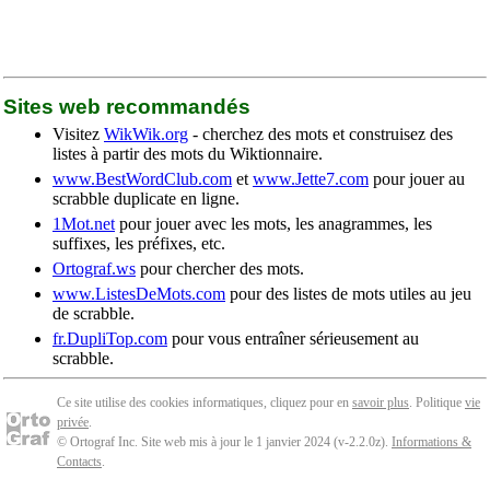
Sites web recommandés
Visitez
WikWik.org
- cherchez des mots et construisez des
listes à partir des mots du Wiktionnaire.
www.BestWordClub.com
et
www.Jette7.com
pour jouer au
scrabble duplicate en ligne.
1Mot.net
pour jouer avec les mots, les anagrammes, les
suffixes, les préfixes, etc.
Ortograf.ws
pour chercher des mots.
www.ListesDeMots.com
pour des listes de mots utiles au jeu
de scrabble.
fr.DupliTop.com
pour vous entraîner sérieusement au
scrabble.
Ce site utilise des cookies informatiques, cliquez pour en
savoir plus
. Politique
vie
privée
.
© Ortograf Inc. Site web mis à jour le 1 janvier 2024 (v-2.2.0
z
).
Informations &
Contacts
.