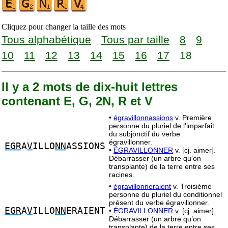
Cliquez pour changer la taille des mots
Tous alphabétique
Tous par taille
8
9
10
11
12
13
14
15
16
17
18
Il y a 2 mots de dix-huit lettres
contenant E, G, 2N, R et V
•
égravillonnassions
v. Première
personne du pluriel de l’imparfait
du subjonctif du verbe
égravillonner.
EGR
A
V
ILLO
NN
ASSIONS
•
ÉGRAVILLONNER
v. [cj. aimer].
Débarrasser (un arbre qu’on
transplante) de la terre entre ses
racines.
•
égravillonneraient
v. Troisième
personne du pluriel du conditionnel
présent du verbe égravillonner.
EGR
A
V
ILLO
NN
ERAIENT
•
ÉGRAVILLONNER
v. [cj. aimer].
Débarrasser (un arbre qu’on
transplante) de la terre entre ses