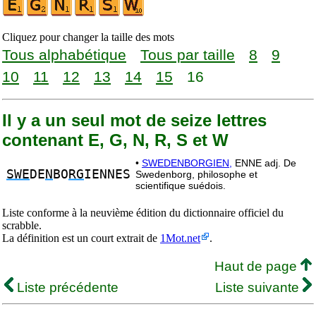
Cliquez pour changer la taille des mots
Tous alphabétique
Tous par taille
8
9
10
11
12
13
14
15
16
Il y a un seul mot de seize lettres
contenant E, G, N, R, S et W
•
SWEDENBORGIEN,
ENNE adj. De
SWE
DE
N
BO
RG
IENNES
Swedenborg, philosophe et
scientifique suédois.
Liste conforme à la neuvième édition du dictionnaire officiel du
scrabble.
La définition est un court extrait de
1Mot.net
.
Haut de page
Liste précédente
Liste suivante