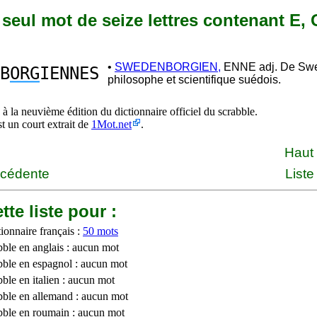
n seul mot de seize lettres contenant E, 
•
SWEDENBORGIEN,
ENNE adj. De Swe
B
ORG
IENNES
philosophe et scientifique suédois.
à la neuvième édition du dictionnaire officiel du scrabble.
st un court extrait de
1Mot.net
.
Haut
écédente
Liste
tte liste pour :
ionnaire français :
50 mots
bble en anglais : aucun mot
bble en espagnol : aucun mot
ble en italien : aucun mot
bble en allemand : aucun mot
bble en roumain : aucun mot