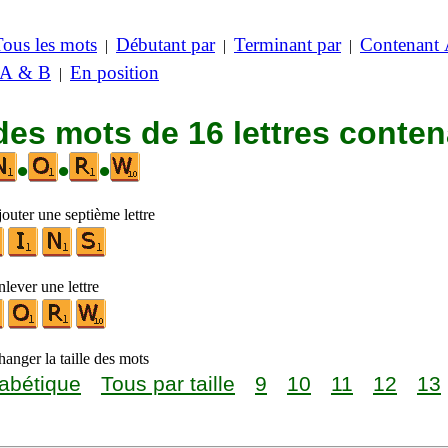
Tous les mots
Débutant par
Terminant par
Contenant
|
|
|
 A & B
En position
|
des mots de 16 lettres conte
•
•
•
outer une septième lettre
lever une lettre
anger la taille des mots
abétique
Tous par taille
9
10
11
12
13