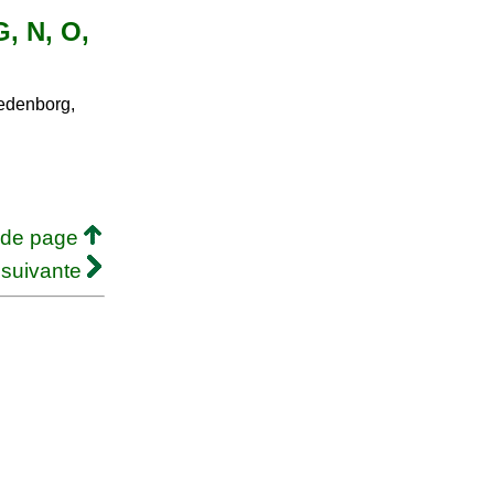
G, N, O,
denborg,
 de page
 suivante