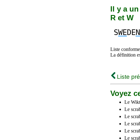
Il y a u
R et W
S
WE
DE
N
Liste conforme 
La définition e
Liste pr
Voyez ce
Le Wikt
Le scra
Le scra
Le scrab
Le scra
Le scra