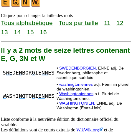
Cliquez pour changer la taille des mots
Tous alphabétique
Tous par taille
11
12
13
14
15
16
Il y a 2 mots de seize lettres contenant
E, G, 3N et W
•
SWEDENBORGIEN,
ENNE adj. De
S
WE
DE
N
BOR
G
IE
NN
ES
Swedenborg, philosophe et
scientifique suédois.
•
washingtoniennes
adj. Féminin pluriel
de washingtonien.
•
Washingtoniennes
n.f. Pluriel de
W
ASHI
NG
TO
N
I
EN
NES
Washingtonienne.
•
WASHINGTONIEN,
ENNE adj. De
Washington (États-Unis).
Liste conforme à la neuvième édition du dictionnaire officiel du
scrabble.
Les définitions sont de courts extraits de
WikWik.org
et de