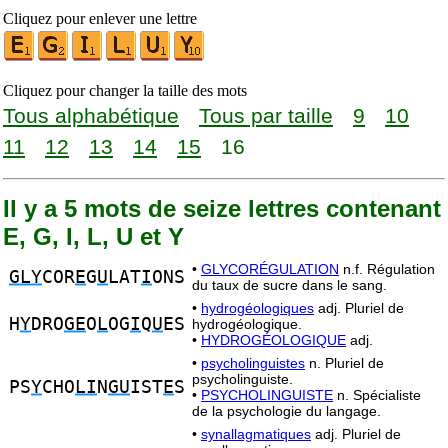
Cliquez pour enlever une lettre
Cliquez pour changer la taille des mots
Tous alphabétique
Tous par taille
9
10
11
12
13
14
15
16
Il y a 5 mots de seize lettres contenant
E, G, I, L, U et Y
•
GLYCORÉGULATION
n.f. Régulation
GLY
COR
E
G
U
LAT
I
ONS
du taux de sucre dans le sang.
•
hydrogéologiques
adj. Pluriel de
H
Y
DRO
GE
O
L
OG
I
Q
U
ES
hydrogéologique.
•
HYDROGÉOLOGIQUE
adj.
•
psycholinguistes
n. Pluriel de
psycholinguiste.
PS
Y
CHO
LI
N
GU
IST
E
S
•
PSYCHOLINGUISTE
n. Spécialiste
de la psychologie du langage.
•
synallagmatiques
adj. Pluriel de