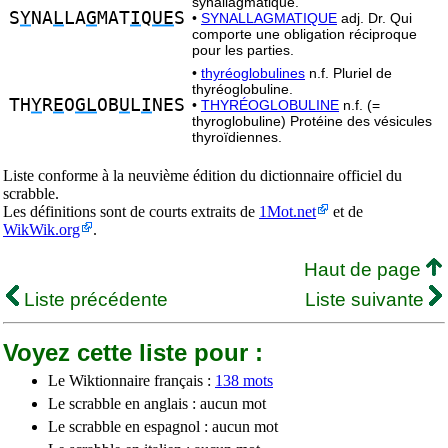
synallagmatique.
S
Y
NA
L
LA
G
MAT
I
Q
UE
S
•
SYNALLAGMATIQUE
adj. Dr. Qui
comporte une obligation réciproque
pour les parties.
•
thyréoglobulines
n.f. Pluriel de
thyréoglobuline.
TH
Y
R
E
O
GL
OB
U
L
I
NES
•
THYRÉOGLOBULINE
n.f. (=
thyroglobuline) Protéine des vésicules
thyroïdiennes.
Liste conforme à la neuvième édition du dictionnaire officiel du
scrabble.
Les définitions sont de courts extraits de
1Mot.net
et de
WikWik.org
.
Haut de page
Liste précédente
Liste suivante
Voyez cette liste pour :
Le Wiktionnaire français :
138 mots
Le scrabble en anglais : aucun mot
Le scrabble en espagnol : aucun mot