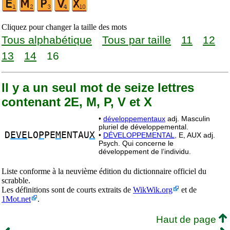
Cliquez pour changer la taille des mots
Tous alphabétique
Tous par taille
11
12
13
14
16
Il y a un seul mot de seize lettres
contenant 2E, M, P, V et X
•
développementaux
adj. Masculin
pluriel de développemental.
D
EVE
LO
P
PE
M
ENTAU
X
•
DÉVELOPPEMENTAL,
E, AUX adj.
Psych. Qui concerne le
développement de l’individu.
Liste conforme à la neuvième édition du dictionnaire officiel du
scrabble.
Les définitions sont de courts extraits de
WikWik.org
et de
1Mot.net
.
Haut de page