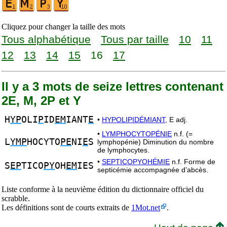
Cliquez pour changer la taille des mots
Tous alphabétique
Tous par taille
10
11
12
13
14
15
16
17
Il y a 3 mots de seize lettres contenant
2E, M, 2P et Y
H
YP
OLI
P
ID
EM
IANT
E
•
HYPOLIPIDÉMIANT,
E adj.
•
LYMPHOCYTOPÉNIE
n.f. (=
L
YMP
HOCYTO
PE
NI
E
S
lymphopénie) Diminution du nombre
de lymphocytes.
•
SEPTICOPYOHÉMIE
n.f. Forme de
S
EP
TICO
PY
OH
EM
IES
septicémie accompagnée d’abcès.
Liste conforme à la neuvième édition du dictionnaire officiel du
scrabble.
Les définitions sont de courts extraits de
1Mot.net
.