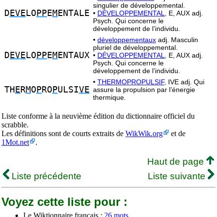
singulier de développemental.
D
EVE
LO
PP
E
M
ENTALE
•
DÉVELOPPEMENTAL,
E, AUX adj.
Psych. Qui concerne le
développement de l’individu.
•
développementaux
adj. Masculin
pluriel de développemental.
D
EVE
LO
PP
E
M
ENTAUX
•
DÉVELOPPEMENTAL,
E, AUX adj.
Psych. Qui concerne le
développement de l’individu.
•
THERMOPROPULSIF,
IVE adj. Qui
TH
E
R
M
O
P
RO
P
ULSI
VE
assure la propulsion par l’énergie
thermique.
Liste conforme à la neuvième édition du dictionnaire officiel du
scrabble.
Les définitions sont de courts extraits de
WikWik.org
et de
1Mot.net
.
Haut de page
Liste précédente
Liste suivante
Voyez cette liste pour :
Le Wiktionnaire français :
26 mots