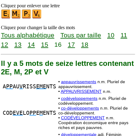
Cliquez pour enlever une lettre
Cliquez pour changer la taille des mots
Tous alphabétique
Tous par taille
10
11
12
13
14
15
16
17
18
Il y a 5 mots de seize lettres contenant
2E, M, 2P et V
•
appauvrissements
n.m. Pluriel de
A
PP
AU
V
RISS
EME
NTS
appauvrissement.
•
APPAUVRISSEMENT
n.m.
•
codéveloppements
n.m. Pluriel de
codéveloppement.
•
co-développements
n.m. Pluriel de
COD
EVE
LO
PP
E
M
ENTS
co-développement.
•
CODÉVELOPPEMENT
n.m.
Coopération économique entre pays
riches et pays pauvres.
•
développementale
adj. Féminin