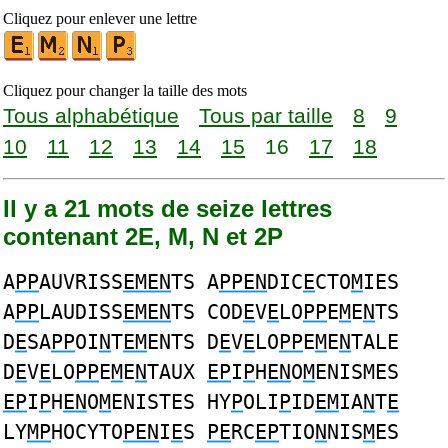
Cliquez pour enlever une lettre
Cliquez pour changer la taille des mots
Tous alphabétique
Tous par taille
8
9
10
11
12
13
14
15
16
17
18
Il y a 21 mots de seize lettres
contenant 2E, M, N et 2P
A
PP
AUVRISS
EMEN
TS A
PPEN
DIC
E
CTO
M
IES
A
PP
LAUDISS
EMEN
TS COD
E
V
E
LO
PP
E
M
E
N
TS
D
E
SA
PP
OI
N
T
EM
ENTS D
E
V
E
LO
PP
E
M
E
N
TALE
D
E
V
E
LO
PP
E
M
E
N
TAUX
EP
I
P
H
EN
O
M
ENISMES
EP
I
P
H
EN
O
M
ENISTES HY
P
OLI
P
ID
EM
IA
N
T
E
LY
MP
HOCYTO
PEN
I
E
S
PE
RC
EP
TIO
N
NIS
M
ES