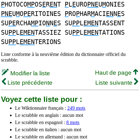
P
HOTOCO
MP
OS
E
R
EN
T
P
L
E
URO
PNE
U
M
ONIES
PNE
U
M
O
PE
RITOINES
P
RO
P
HAR
M
ACI
EN
N
E
S
SU
PE
RCHA
MP
IO
N
N
E
S SU
PP
L
EMEN
TASSENT
SU
PP
L
EMEN
TASSIEZ SU
PP
L
EMEN
TATIONS
SU
PP
L
EMEN
TERIONS
Liste conforme à la neuvième édition du dictionnaire officiel du
scrabble.
Haut de page
Modifier la liste
Liste précédente
Liste suivante
Voyez cette liste pour :
Le Wiktionnaire français :
249 mots
Le scrabble en anglais : aucun mot
Le scrabble en espagnol :
8 mots
Le scrabble en italien : aucun mot
Le scrabble en allemand : aucun mot