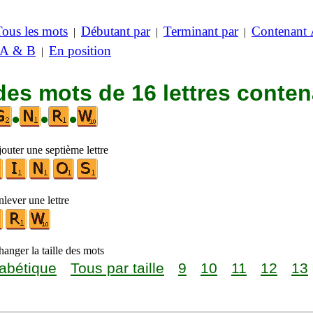
Tous les mots
Débutant par
Terminant par
Contenant
|
|
|
 A & B
En position
|
des mots de 16 lettres conte
•
•
•
outer une septième lettre
lever une lettre
anger la taille des mots
abétique
Tous par taille
9
10
11
12
13