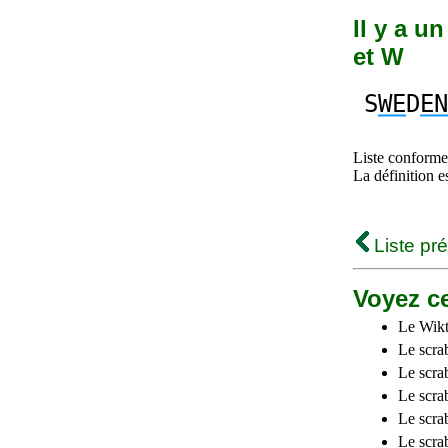
Il y a u
et W
S
WE
D
EN
Liste conforme 
La définition e
Liste pr
Voyez ce
Le Wikt
Le scra
Le scra
Le scrab
Le scra
Le scra