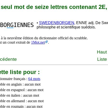
n seul mot de seize lettres contenant 2E,
•
SWEDENBORGIEN,
ENNE adj. De Swe
BO
RG
IENNES
philosophe et scientifique suédois.
à la neuvième édition du dictionnaire officiel du scrabble.
st un court extrait de
1Mot.net
.
Haut
écédente
Liste
tte liste pour :
ionnaire français :
64 mots
bble en anglais : aucun mot
bble en espagnol : aucun mot
ble en italien : aucun mot
bble en allemand : aucun mot
bble en roumain : aucun mot