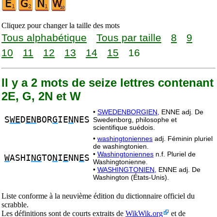
Cliquez pour changer la taille des mots
Tous alphabétique
Tous par taille
8
9
10
11
12
13
14
15
16
Il y a 2 mots de seize lettres contenant
2E, G, 2N et W
•
SWEDENBORGIEN,
ENNE adj. De
S
WE
D
EN
BOR
G
IE
N
NES
Swedenborg, philosophe et
scientifique suédois.
•
washingtoniennes
adj. Féminin pluriel
de washingtonien.
•
Washingtoniennes
n.f. Pluriel de
W
ASHI
NG
TO
N
I
E
NN
E
S
Washingtonienne.
•
WASHINGTONIEN,
ENNE adj. De
Washington (États-Unis).
Liste conforme à la neuvième édition du dictionnaire officiel du
scrabble.
Les définitions sont de courts extraits de
WikWik.org
et de