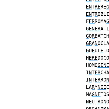
EN
T
RE
RE
EN
T
R
OBL
F
ER
ROMA
GENER
AT
G
O
R
BATC
GR
A
N
OCL
G
U
E
UL
E
T
H
ERE
DOC
HOMO
GEN
I
N
T
ER
CH
I
N
T
ER
RO
LA
R
Y
NGE
MA
GNE
TO
NE
UT
R
O
N