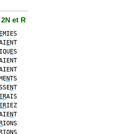
 2N et R
E
MIES
AI
E
NT
IQU
E
S
AIENT
AIENT
ME
N
TS
SSE
N
T
ER
AIS
ER
IEZ
AIE
N
T
R
IONS
RIONS