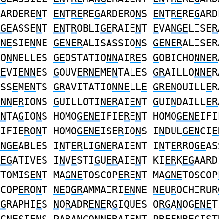
G
ARDERE
N
T
EN
T
RE
RE
G
ARDERO
N
S
EN
T
RE
RE
G
ARD
I
GE
ASSE
N
T
EN
T
R
OBLI
GE
RAIE
N
T
E
VA
NGE
LISE
R
GNE
SIE
N
NE
GENER
ALISASSIO
N
S
GENER
ALISER
IO
N
NELLES
GE
OSTATIO
NN
AI
RE
S
G
OBICHO
NNER
H
E
VI
ENN
ES
G
OUV
ERNE
ME
N
TALES
GR
AILLO
NNE
R
ASS
E
M
EN
TS
GR
AVITATIO
NNE
LL
E
GREN
OUILL
E
R
O
NN
E
R
IONS
G
UILLOTI
NER
AI
EN
T
G
UI
N
DAILL
ER
O
N
TA
G
IO
N
S HOMO
GENE
IFIE
R
E
N
T HOMO
GENE
IFI
E
IFIE
R
O
N
T HOMO
GENE
ISE
R
IO
N
S I
N
DUL
GEN
CI
E
A
NGE
ABLES I
N
T
ER
LI
GNE
RAIENT I
N
T
ER
RO
GE
AS
NEG
ATIVES I
N
V
E
STI
G
U
ER
AIE
N
T KI
ER
K
EG
AARD
CTOMIS
EN
T MA
GNE
TOSCOP
ER
E
N
T MA
GNE
TOSCOP
SCOP
ER
O
N
T
NE
O
GR
AMMAIRI
EN
NE
NE
U
R
OCHIRUR
O
G
RAPHI
E
S
N
O
R
ADR
ENE
R
G
IQUES O
RG
A
N
OG
ENE
T