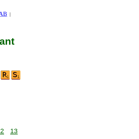
 AB
|
nant
12
13