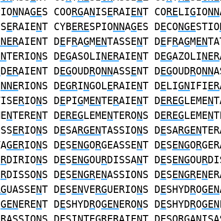
PIO
N
NA
GE
S COO
RG
A
N
IS
E
RAI
EN
T CO
RE
LI
G
IO
NN
IS
E
RAIE
N
T CYB
ERE
SPIO
NN
A
G
ES D
E
CO
NGE
STIO
GNER
AIENT D
E
F
R
A
G
M
EN
TASSE
N
T D
E
F
R
A
G
M
EN
TA
EN
TERIO
N
S D
EG
ASOLI
NER
AIE
N
T D
EG
AZOLI
NER
N
D
ER
AIENT D
EG
OUD
R
O
NN
ASS
E
NT D
EG
OUD
R
O
NN
A
O
NNE
RIONS D
EGR
I
N
GOL
E
RAIE
N
T D
E
LI
GN
IFI
ER
TISE
R
IO
N
S D
E
PI
G
M
EN
TE
R
AIE
N
T D
EREG
LEME
N
T
ME
N
TERE
N
T D
EREG
LEME
N
TERO
N
S D
EREG
LEME
N
T
ISS
ER
IO
N
S D
E
SA
RGEN
TASSIO
N
S D
E
SA
RGEN
TER
TA
GER
IO
N
S D
E
S
ENG
O
R
GEASSE
N
T D
E
S
ENG
O
R
GER
U
R
DIRIO
N
S D
E
S
ENG
OU
R
DISSA
N
T D
E
S
ENG
OU
R
DI
U
R
DISSO
N
S D
E
S
ENGR
E
N
ASSIONS D
E
S
ENGR
E
N
ER
RG
UASSE
N
T D
E
S
EN
VE
RG
UERIO
N
S D
E
SHYD
R
O
GEN
O
GEN
ERE
N
T D
E
SHYD
R
O
GEN
ERO
N
S D
E
SHYD
R
O
GEN
GR
ASSIO
N
S D
E
SI
N
T
EGR
ERAIE
N
T D
E
SO
RG
A
N
ISA