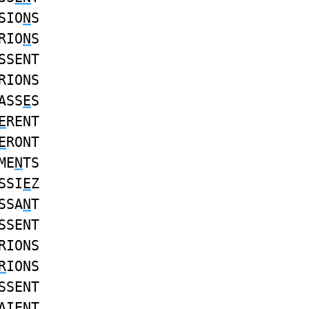
SIO
N
S
RIO
N
S
SSENT
RIONS
ASS
E
S
E
RENT
E
RONT
ME
N
TS
SSI
E
Z
SSA
N
T
SSENT
RIONS
R
IONS
SSENT
AIE
N
T