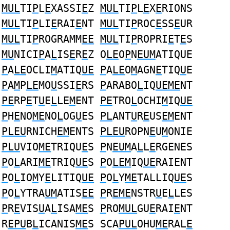
MUL
TI
P
L
E
XASSI
E
Z
MUL
TI
P
L
E
X
E
RIONS
MUL
TI
P
LI
E
RAI
E
NT
MUL
TI
P
ROC
E
SS
E
UR
MUL
TI
P
ROGRAMM
EE
MUL
TI
P
ROPRI
E
T
E
S
MU
NICI
P
A
L
IS
E
R
E
Z O
LE
O
P
N
EUM
ATIQUE
P
A
LE
OCLI
M
ATIQ
UE
P
A
LE
O
M
AGN
E
TIQ
U
E
P
A
M
P
LE
MO
U
SSI
E
RS
P
ARABO
L
IQ
UEME
NT
PE
RP
E
T
U
E
L
LE
M
ENT
PE
TRO
L
OCHI
M
IQ
UE
P
H
E
NO
ME
NO
L
OG
U
ES
PL
ANT
U
R
E
US
EM
ENT
PLEU
RNICH
EM
ENTS
PLEU
ROPN
E
U
M
ONIE
PLU
VIO
ME
TRIQU
E
S
P
N
EUM
A
L
L
E
RGENES
P
O
L
ARI
ME
TRIQ
UE
S
P
O
LEM
IQ
UE
RAIENT
P
O
L
IO
M
Y
E
LITIQ
UE
P
O
L
Y
ME
TALLIQ
UE
S
P
O
L
YTRA
UM
ATIS
EE
P
R
EME
NSTR
U
E
L
LES
P
R
E
VIS
U
A
L
ISA
ME
S
P
RO
MUL
GU
E
RAI
E
NT
R
EPU
B
L
ICANIS
ME
S SCA
PUL
OHU
ME
RAL
E