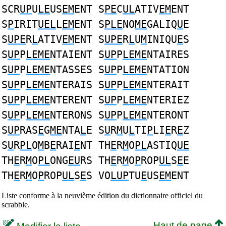
SCR
UP
U
LE
US
EM
ENT S
PE
C
UL
ATIV
EM
ENT
S
P
IRIT
UEL
L
EM
ENT S
PLE
NO
ME
GALIQ
U
E
S
UPE
R
L
ATIV
EM
ENT S
UPE
R
L
U
M
INIQU
E
S
S
UP
P
LEME
NTAIENT S
UP
P
LEME
NTAIRES
S
UP
P
LEME
NTASSES S
UP
P
LEME
NTATION
S
UP
P
LEME
NTERAIS S
UP
P
LEME
NTERAIT
S
UP
P
LEME
NTERENT S
UP
P
LEME
NTERIEZ
S
UP
P
LEME
NTERONS S
UP
P
LEME
NTERONT
S
UP
RAS
E
G
ME
NTA
L
E S
U
R
M
U
L
TI
P
LI
E
R
E
Z
S
U
R
PL
O
M
B
E
RAI
E
NT TH
E
R
M
O
PL
ASTIQ
UE
TH
E
R
M
O
PL
ONG
EU
RS TH
E
R
M
O
P
ROP
UL
S
E
E
TH
E
R
M
O
P
ROP
UL
S
E
S VO
LUP
TU
E
US
EM
ENT
Liste conforme à la neuvième édition du dictionnaire officiel du
scrabble.
Haut de page