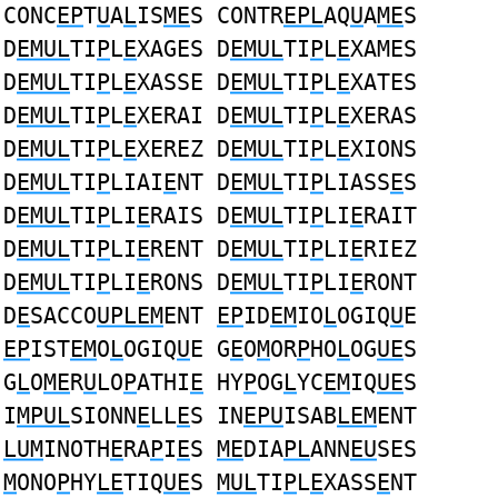
CONC
EP
T
U
A
L
IS
ME
S CONTR
EPL
AQ
U
A
ME
S
D
EMUL
TI
P
L
E
XAGES D
EMUL
TI
P
L
E
XAMES
D
EMUL
TI
P
L
E
XASSE D
EMUL
TI
P
L
E
XATES
D
EMUL
TI
P
L
E
XERAI D
EMUL
TI
P
L
E
XERAS
D
EMUL
TI
P
L
E
XEREZ D
EMUL
TI
P
L
E
XIONS
D
EMUL
TI
P
LIAI
E
NT D
EMUL
TI
P
LIASS
E
S
D
EMUL
TI
P
LI
E
RAIS D
EMUL
TI
P
LI
E
RAIT
D
EMUL
TI
P
LI
E
RENT D
EMUL
TI
P
LI
E
RIEZ
D
EMUL
TI
P
LI
E
RONS D
EMUL
TI
P
LI
E
RONT
D
E
SACCO
UPLEM
ENT
EP
ID
EM
IO
L
OGIQ
U
E
EP
IST
EM
O
L
OGIQ
U
E G
E
O
M
OR
P
HO
L
OG
UE
S
G
L
O
ME
R
U
LO
P
ATHI
E
HY
P
OG
L
YC
EM
IQ
UE
S
I
MPUL
SIONN
E
LL
E
S IN
EPU
ISAB
LEM
ENT
LUM
INOTH
E
RA
P
I
E
S
ME
DIA
PL
ANN
EU
SES
M
ONO
P
HY
LE
TIQ
UE
S
MUL
TI
P
L
E
XASS
E
NT