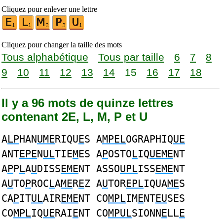
Cliquez pour enlever une lettre
Cliquez pour changer la taille des mots
Tous alphabétique
Tous par taille
6
7
8
9
10
11
12
13
14
15
16
17
18
Il y a 96 mots de quinze lettres
contenant 2E, L, M, P et U
A
LP
HAN
UME
RIQU
E
S A
MPEL
OGRAPHIQ
UE
ANT
EPE
N
UL
TIE
M
ES A
P
OSTO
L
IQ
UEME
NT
A
P
P
L
A
U
DISS
EME
NT ASSO
UPL
ISS
EME
NT
A
U
TO
P
ROC
L
A
ME
R
E
Z A
U
TOR
EPL
IQUA
ME
S
CA
P
IT
UL
AIR
EME
NT CO
MPL
IM
E
NT
EU
SES
CO
MPL
IQ
UE
RAI
E
NT CO
MPUL
SIONN
E
LL
E