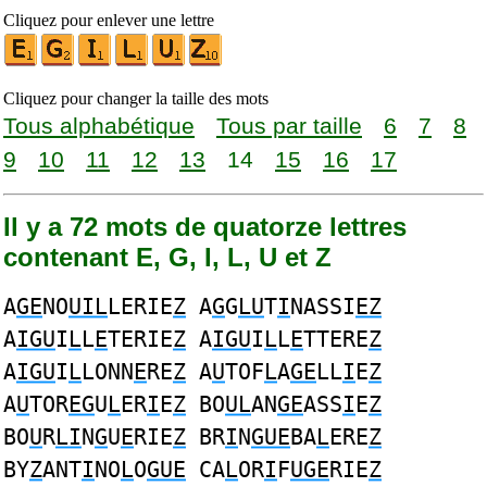
Cliquez pour enlever une lettre
Cliquez pour changer la taille des mots
Tous alphabétique
Tous par taille
6
7
8
9
10
11
12
13
14
15
16
17
Il y a 72 mots de quatorze lettres
contenant E, G, I, L, U et Z
A
GE
NO
UIL
LERIE
Z
A
G
G
LU
T
I
NASSI
EZ
A
IGU
I
L
L
E
TERIE
Z
A
IGU
I
L
L
E
TTERE
Z
A
IGU
I
L
LONN
E
RE
Z
A
U
TOF
L
A
GE
LL
I
E
Z
A
U
TOR
EG
U
L
ER
I
E
Z
BO
UL
AN
GE
ASS
I
E
Z
BO
U
R
LI
N
G
U
E
RIE
Z
BR
I
N
GUE
BA
L
ERE
Z
BY
Z
ANT
I
NO
L
O
GUE
CA
L
OR
I
F
UGE
RIE
Z