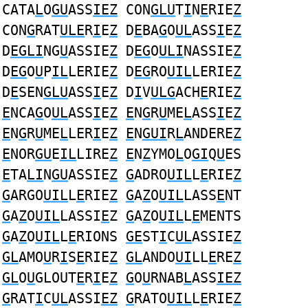
CATA
L
O
GU
ASS
IEZ
CON
GLU
T
I
N
E
RIE
Z
CON
G
RAT
ULE
R
I
E
Z
D
E
BA
G
O
UL
ASS
I
E
Z
D
EGLI
NG
U
ASSIE
Z
D
EG
O
ULI
NASSIE
Z
D
EG
O
U
P
IL
LERIE
Z
D
EG
RO
UIL
LERIE
Z
D
E
SEN
GLU
ASS
I
E
Z
D
I
V
ULG
ACH
E
RIE
Z
E
NCA
G
O
UL
ASS
I
E
Z
E
N
G
R
U
ME
L
ASS
I
E
Z
E
N
G
R
U
ME
L
LER
I
E
Z
E
N
GUI
R
L
ANDERE
Z
E
NOR
GU
E
IL
LIRE
Z
E
N
Z
YMO
L
O
GI
Q
U
ES
E
TA
LI
N
GU
ASSIE
Z
G
ADRO
UIL
L
E
RIE
Z
G
ARGO
UIL
L
E
RIE
Z
G
A
Z
O
UIL
LASS
E
NT
G
A
Z
O
UIL
LASSI
E
Z
G
A
Z
O
UIL
L
E
MENTS
G
A
Z
O
UIL
L
E
RIONS
GE
ST
I
C
UL
ASSIE
Z
GL
AMO
U
R
I
S
E
RIE
Z
GL
ANDO
UI
LL
E
RE
Z
GL
O
U
GLOUT
E
R
I
E
Z
G
O
U
RNAB
L
ASS
IEZ
G
RAT
I
C
UL
ASSI
EZ
G
RATO
UIL
L
E
RIE
Z