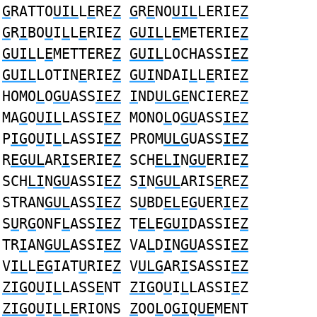
G
RATTO
UIL
L
E
RE
Z
G
R
E
NO
UIL
LERIE
Z
G
R
I
BO
U
I
L
L
E
RIE
Z
GUIL
L
E
METERIE
Z
GUIL
L
E
METTERE
Z
GUIL
LOCHASSI
EZ
GUIL
LOTIN
E
RIE
Z
GUI
NDAI
L
L
E
RIE
Z
HOMO
L
O
GU
ASS
IEZ
I
ND
ULGE
NCIERE
Z
MA
G
O
UIL
LASSI
EZ
MONO
L
O
GU
ASS
IEZ
P
IG
O
U
I
L
LASSI
EZ
PROM
ULG
UASS
IEZ
R
EGUL
AR
I
SERIE
Z
SCH
ELI
N
GU
ERIE
Z
SCH
LI
N
GU
ASSI
EZ
S
I
N
GUL
ARIS
E
RE
Z
STRAN
GUL
ASS
IEZ
S
U
BD
EL
E
G
UER
I
E
Z
S
U
R
G
ONF
L
ASS
IEZ
T
EL
E
GUI
DASSIE
Z
TR
I
AN
GUL
ASSI
EZ
VA
L
D
I
N
GU
ASSI
EZ
V
IL
L
EG
IAT
U
RIE
Z
V
ULG
AR
I
SASSI
EZ
ZIG
O
U
I
L
LASS
E
NT
ZIG
O
U
I
L
LASSI
E
Z
ZIG
O
U
I
L
L
E
RIONS
Z
OO
L
O
GI
Q
UE
MENT